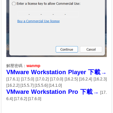
解壓密碼：
wanmp
VMware Workstation Player 下載→
[
17.6.1
] [
17.5.0
] [
17.0.2
] [
17.0.0
] [
16.2.5
] [
16.2.4
] [
16.2.3
]
[
16.2.2
] [
15.5.7
] [
15.5.6
] [
14.1.0
]
VMware Workstation Pro 下載→
[
17.
6.4
] [
17.6.2
] [
17.6.0
]