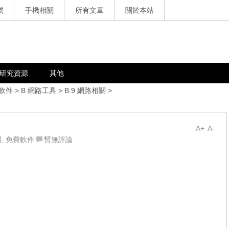
號
手機相關
所有文章
關於本站
研究資源
其他
軟件
>
B 網路工具
>
B.9 網路相關
>
A+
A-
關
,
免費軟件
暫無評論