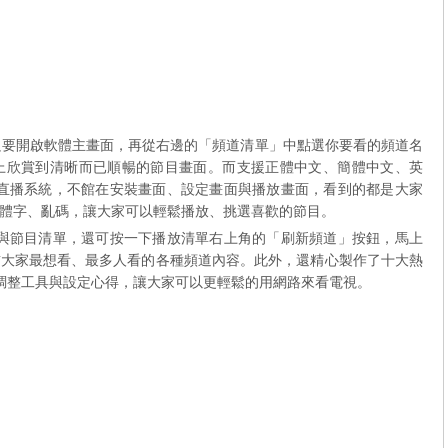
，只要開啟軟體主畫面，再從右邊的「頻道清單」中點選你要看的頻道名
上欣賞到清晰而已順暢的節目畫面。而支援正體中文、簡體中文、英
電視直播系統，不館在安裝畫面、設定畫面與播放畫面，看到的都是大家
體字、亂碼，讓大家可以輕鬆播放、挑選喜歡的節目。
頻道與節目清單，還可按一下播放清單右上角的「刷新頻道」按鈕，馬上
前大家最想看、最多人看的各種頻道內容。此外，還精心製作了十大熱
的調整工具與設定心得，讓大家可以更輕鬆的用網路來看電視。