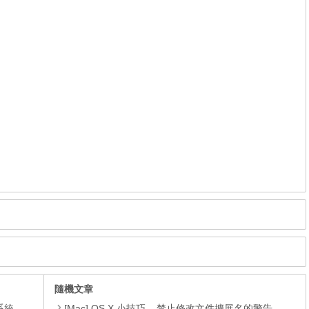
隨機文章
理軟體
[Mac] OS X 小技巧 – 禁止修改文件擴展名的警告