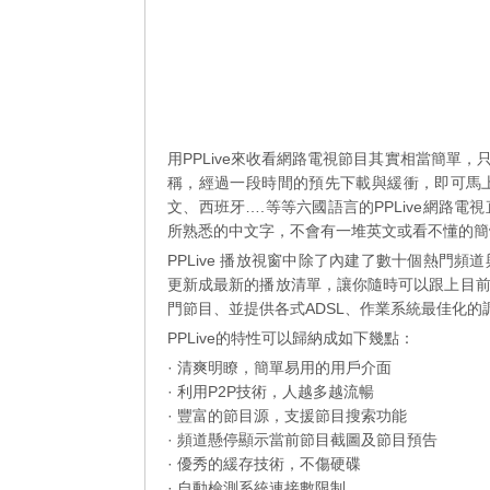
用PPLive來收看網路電視節目其實相當簡單
稱，經過一段時間的預先下載與緩衝，即可馬
文、西班牙….等等六國語言的PPLive網路
所熟悉的中文字，不會有一堆英文或看不懂的簡
PPLive 播放視窗中除了內建了數十個熱門
更新成最新的播放清單，讓你隨時可以跟上目
門節目、並提供各式ADSL、作業系統最佳化
PPLive的特性可以歸納成如下幾點：
· 清爽明瞭，簡單易用的用戶介面
· 利用P2P技術，人越多越流暢
· 豐富的節目源，支援節目搜索功能
· 頻道懸停顯示當前節目截圖及節目預告
· 優秀的緩存技術，不傷硬碟
· 自動檢測系統連接數限制