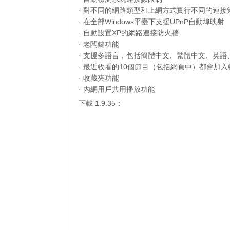
· 對不同的網路類型和上網方式實行不同的連
· 在全部Windows平臺下支援UPnP自動埠映射
· 自動設置XP的網路連接防火牆
· 老闆鍵功能
· 支援多語言，包括簡體中文、繁體中文、英
· 最近收看的10個節目（包括網頁中）都會加
· 收藏夾功能
· 內網用戶共用播放功能
下載 1.9.35：