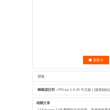
喜歡
0
標籤：
轉載請註明：
PPLive 1.9.35 中文版
|
[複製鏈結]
相關文章
CCleaner 7.09 繁體中文安裝版，高效能作業系統清