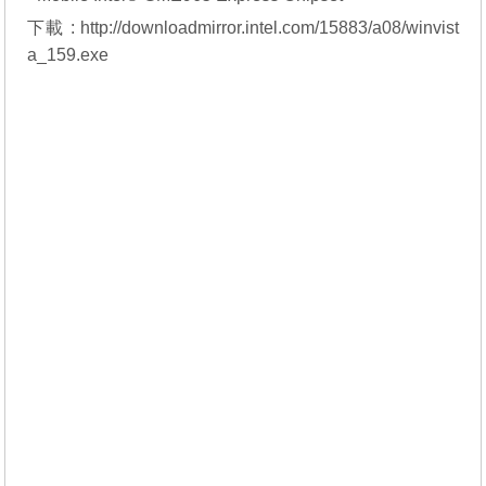
下載 :
http://downloadmirror.intel.com/15883/a08/winvist
a_159.exe