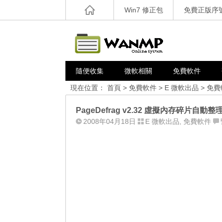
Win7 修正包
免費正版序
隨便收集
微軟相關
免費軟件
現在位置：
首頁
>
免費軟件
>
E 微軟出品
>
免費
PageDefrag v2.32 虛擬內存碎片自動
2008年04月18日
E 微軟出品
,
免費軟件