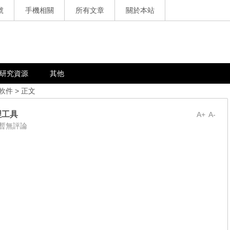
號
手機相關
所有文章
關於本站
研究資源
其他
軟件
> 正文
整理工具
A+
A-
暫無評論