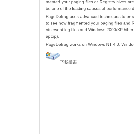
mented your paging files or Registry hives ar
be one of the leading causes of performance de
PageDefrag uses advanced techniques to provi
to see how fragmented your paging files and Re
nts event log files and Windows 2000/XP hiber
aptop).
PageDefrag works on Windows NT 4.0, Windo
下載檔案