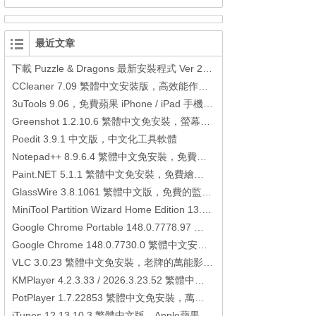
最近文章
下載 Puzzle & Dragons 最新安裝程式 Ver 23.3.2 日本版、港台版… (PAD Radar) (.apk) (.xapk)
CCleaner 7.09 繁體中文安裝版，高效能作業系統清理軟體
3uTools 9.06，免費蘋果 iPhone / iPad 手機平板電腦管理備份還原軟體
Greenshot 1.2.10.6 繁體中文免安裝，螢幕抓圖軟體，1.3.315 安裝版
Poedit 3.9.1 中文版，中文化工具軟體
Notepad++ 8.9.6.4 繁體中文免安裝，免費的代碼編輯器
Paint.NET 5.1.1 繁體中文免安裝，免費繪圖軟體取代微軟小畫家
GlassWire 3.8.1061 繁體中文版，免費的監控電腦連線狀態、網路流量監控/統計工具
MiniTool Partition Wizard Home Edition 13.6，好用的磁碟分割工具
Google Chrome Portable 148.0.7778.97 繁體中文免安裝，Google瀏覽器
Google Chrome 148.0.7730.0 繁體中文安裝版，Google瀏覽器
VLC 3.0.23 繁體中文免安裝，老牌的萬能影片播放軟體免安裝中文版
KMPlayer 4.2.3.33 / 2026.3.23.52 繁體中文免安裝，超強的多媒體播放器
PotPlayer 1.7.22853 繁體中文免安裝，萬能硬解影音播放器
iTunes 12.13.10.3 繁體中文版，Apple蘋果用戶必備軟體