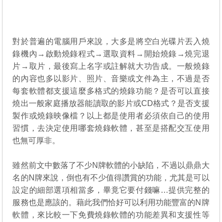
對於普遍的電腦用戶來說，大多是將空白光碟片丟入燒
錄機內→啟動燒錄程式→選取資料→開始燒錄→燒完退
片→取片，最後寫上名字或註解就大功告成。一般燒錄
的內容也多以影片、照片、音樂或文件為主，不過是否
每套軟體都支援這麼多格式的燒錄功能？是否可以直接
燒出一般家庭播放器能讀取的影片或CD格式？是否支援
製作或燒錄映像檔？以上都是使用者必須依自己的使用
習慣，去決定使用哪套燒錄軟體，甚至是搭配交互使用
也無可厚非。
雖然前文中數落了不少N牌軟體的小缺陷，不過以鼎鼎大
名的N牌來說，倒也有不少值得讚賞的功能，尤其是可以
設定的細部選項相當多，畢竟它要付錢嘛…提供完整的
服務也是應該的。藉此我們恰好可以利用功能豐富的N牌
軟體，來比較一下免費燒錄軟體的功能差異和支援性等