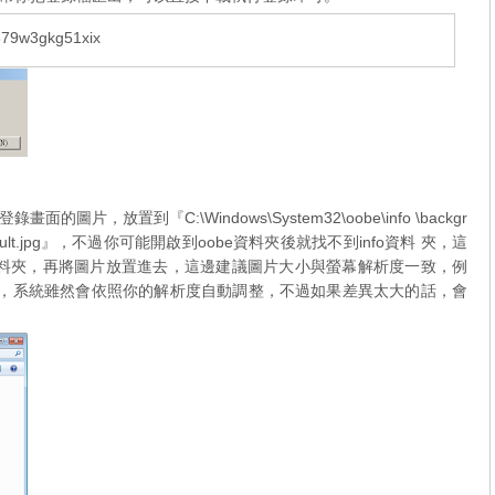
i379w3gkg51xix
，放置到『C:\Windows\System32\oobe\info \backgr
fault.jpg』，不過你可能開啟到oobe資料夾後就找不到info資料 夾，這
unds資料夾，再將圖片放置進去，這邊建議圖片大小與螢幕解析度一致，例
同大小，系統雖然會依照你的解析度自動調整，不過如果差異太大的話，會