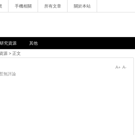
號
手機相關
所有文章
關於本站
研究資源
其他
資源
> 正文
A+
A-
暫無評論