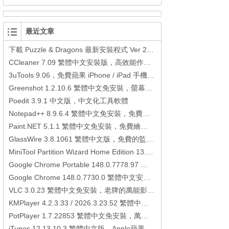
最近文章
下載 Puzzle & Dragons 最新安裝程式 Ver 23.3.2 日本版、港台版… (PAD Radar) (.apk) (.xapk)
CCleaner 7.09 繁體中文安裝版，高效能作業系統清理軟體
3uTools 9.06，免費蘋果 iPhone / iPad 手機平板電腦管理備份還原軟體
Greenshot 1.2.10.6 繁體中文免安裝，螢幕抓圖軟體，1.3.315 安裝版
Poedit 3.9.1 中文版，中文化工具軟體
Notepad++ 8.9.6.4 繁體中文免安裝，免費的代碼編輯器
Paint.NET 5.1.1 繁體中文免安裝，免費繪圖軟體取代微軟小畫家
GlassWire 3.8.1061 繁體中文版，免費的監控電腦連線狀態、網路流量監控/統計工具
MiniTool Partition Wizard Home Edition 13.6，好用的磁碟分割工具
Google Chrome Portable 148.0.7778.97 繁體中文免安裝，Google瀏覽器
Google Chrome 148.0.7730.0 繁體中文安裝版，Google瀏覽器
VLC 3.0.23 繁體中文免安裝，老牌的萬能影片播放軟體免安裝中文版
KMPlayer 4.2.3.33 / 2026.3.23.52 繁體中文免安裝，超強的多媒體播放器
PotPlayer 1.7.22853 繁體中文免安裝，萬能硬解影音播放器
iTunes 12.13.10.3 繁體中文版，Apple蘋果用戶必備軟體