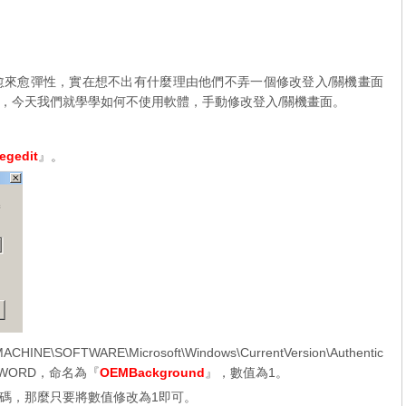
也愈來愈彈性，實在想不出有什麼理由他們不弄一個修改登入/關機畫面
，今天我們就學學如何不使用軟體，手動修改登入/關機畫面。
：
regedit
』。
FTWARE\Microsoft\Windows\CurrentVersion\Authentic
一個DWORD，命名為『
OEMBackground
』，數值為1。
碼，那麼只要將數值修改為1即可。