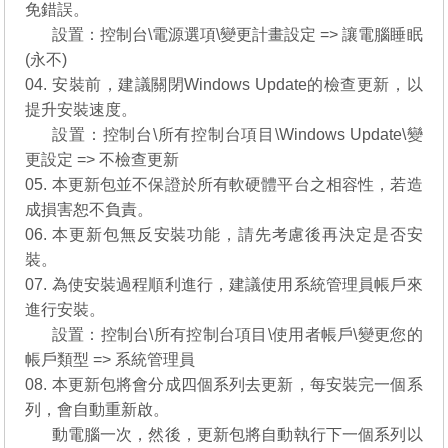
免錯誤。
03.
設置：控制台\電源選項\變更計畫設定 => 讓電腦睡眠
(永不)
04. 安裝前，建議關閉Windows Update的檢查更新，以
提升安裝速度。
04.
設置：控制台\所有控制台項目\Windows Update\變
更設定 => 不檢查更新
05. 本更新包並不保證於所有軟硬體平台之相容性，若造
成損害恕不負責。
06. 本更新包無反安裝功能，請先考慮後再決定是否安
裝。
07. 為使安裝過程順利進行，建議使用系統管理員帳戶來
進行安裝。
07.
設置：控制台\所有控制台項目\使用者帳戶\變更您的
帳戶類型 => 系統管理員
08. 本更新包將會分成四個系列去更新，每安裝完一個系
列，會自動重新啟。
08.
動電腦一次，然後，更新包將自動執行下一個系列以