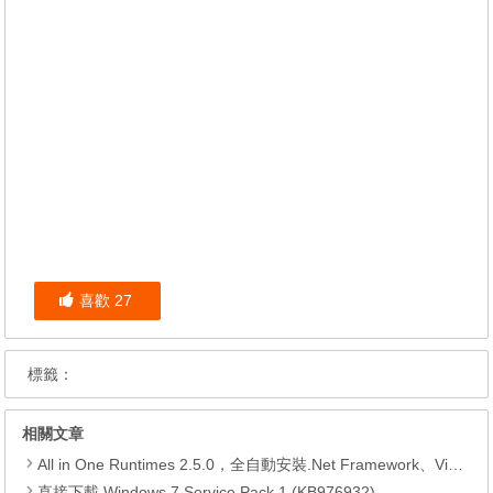
喜歡
27
標籤：
相關文章
All in One Runtimes 2.5.0，全自動安裝.Net Framework、Visual C++、DirectX、Flash Player、JRE
直接下載 Windows 7 Service Pack 1 (KB976932)