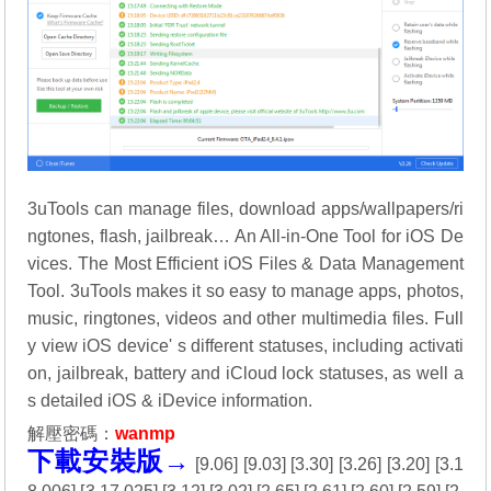
3uTools can manage files, download apps/wallpapers/ri
ngtones, flash, jailbreak… An All-in-One Tool for iOS De
vices. The Most Efficient iOS Files & Data Management
Tool. 3uTools makes it so easy to manage apps, photos,
music, ringtones, videos and other multimedia files. Full
y view iOS device' s different statuses, including activati
on, jailbreak, battery and iCloud lock statuses, as well a
s detailed iOS & iDevice information.
解壓密碼：
wanmp
下載安裝版→
[
9.06
] [
9.03
] [
3.30
] [
3.26
] [
3.20
] [
3.1