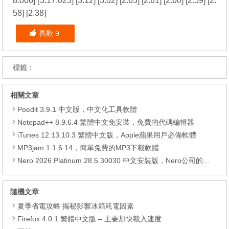
8.006
] [
3.17.025
] [
3.12
] [
3.02
] [
2.65
] [
2.61
] [
2.60
] [
2.59
] [
2.
58
] [
2.38
]
喜歡
9
標籤：
相關文章
Poedit 3.9.1 中文版，中文化工具軟體
Notepad++ 8.9.6.4 繁體中文免安裝，免費的代碼編輯器
iTunes 12.13.10.3 繁體中文版，Apple蘋果用戶必備軟體
MP3jam 1.1.6.14，簡單免費的MP3下載軟體
Nero 2026 Platinum 28.5.30030 中文安裝版，Nero公司的全功能多媒體燒錄轉檔軟體
隨機文章
夏季省電攻略 揭秘影響冰箱耗電因素
Firefox 4.0.1 繁體中文版 – 主要加快載入速度