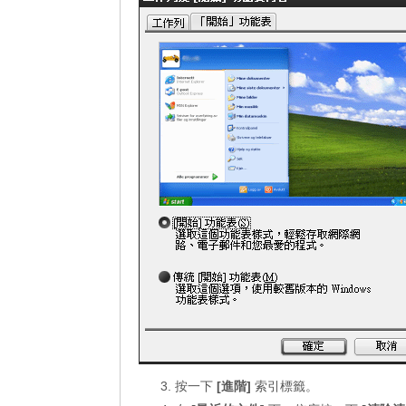
按一下
[進階]
索引標籤。