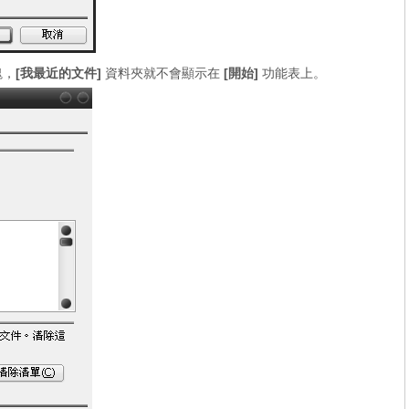
塊，
[我最近的文件]
資料夾就不會顯示在
[開始]
功能表上。