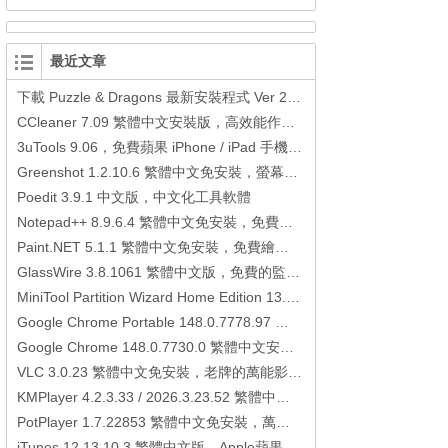
最近文章
下載 Puzzle & Dragons 最新安裝程式 Ver 23.3.2 日本版、港台版… (PAD Radar) (.apk) (.xapk)
CCleaner 7.09 繁體中文安裝版，高效能作業系統清理軟體
3uTools 9.06，免費蘋果 iPhone / iPad 手機平板電腦管理備份還原軟體
Greenshot 1.2.10.6 繁體中文免安裝，螢幕抓圖軟體，1.3.315 安裝版
Poedit 3.9.1 中文版，中文化工具軟體
Notepad++ 8.9.6.4 繁體中文免安裝，免費的代碼編輯器
Paint.NET 5.1.1 繁體中文免安裝，免費繪圖軟體取代微軟小畫家
GlassWire 3.8.1061 繁體中文版，免費的監控電腦連線狀態、網路流量監控/統計工具
MiniTool Partition Wizard Home Edition 13.6，好用的磁碟分割工具
Google Chrome Portable 148.0.7778.97 繁體中文免安裝，Google瀏覽器
Google Chrome 148.0.7730.0 繁體中文安裝版，Google瀏覽器
VLC 3.0.23 繁體中文免安裝，老牌的萬能影片播放軟體免安裝中文版
KMPlayer 4.2.3.33 / 2026.3.23.52 繁體中文免安裝，超強的多媒體播放器
PotPlayer 1.7.22853 繁體中文免安裝，萬能硬解影音播放器
iTunes 12.13.10.3 繁體中文版，Apple蘋果用戶必備軟體