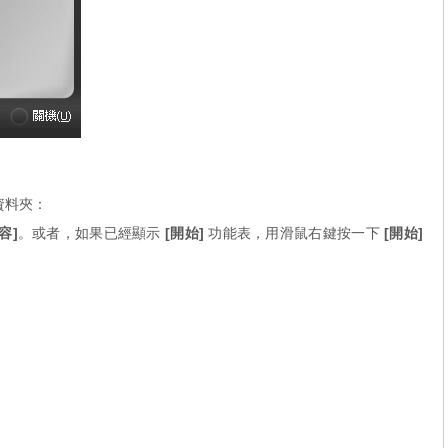
資料夾：
容]
。或者，如果已經顯示
[開始]
功能表，用滑鼠右鍵按一下
[開始]