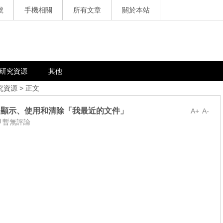
號
手機相關
所有文章
關於本站
研究資源
其他
究資源
> 正文
能表中顯示、使用和清除「我最近的文件」
A+
A-
暫無評論