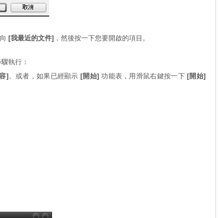
指向
[我最近的文件]
，然後按一下您要開啟的項目。
步驟執行：
容]
。或者，如果已經顯示
[開始]
功能表，用滑鼠右鍵按一下
[開始]