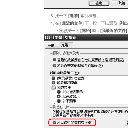
按一下
[進階]
索引標籤。
在
[最近的文件]
下，按一下以選取
[列
下次您按一下
[開始]
時，
[我最近的文件]