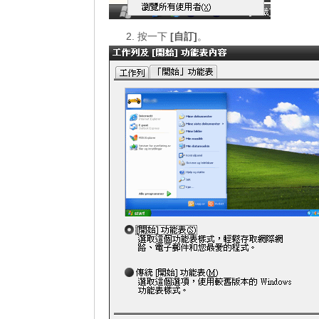
按一下
[自訂]
。