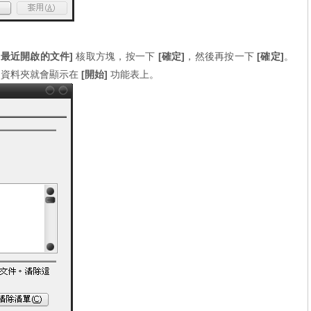
出最近開啟的文件]
核取方塊，按一下
[確定]
，然後再按一下
[確定]
。
資料夾就會顯示在
[開始]
功能表上。