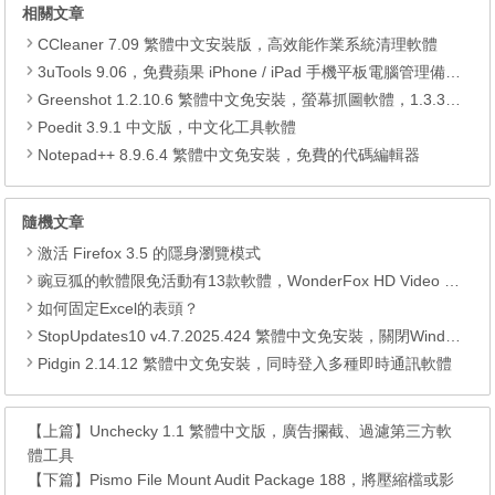
相關文章
CCleaner 7.09 繁體中文安裝版，高效能作業系統清理軟體
3uTools 9.06，免費蘋果 iPhone / iPad 手機平板電腦管理備份還原軟體
Greenshot 1.2.10.6 繁體中文免安裝，螢幕抓圖軟體，1.3.315 安裝版
Poedit 3.9.1 中文版，中文化工具軟體
Notepad++ 8.9.6.4 繁體中文免安裝，免費的代碼編輯器
隨機文章
激活 Firefox 3.5 的隱身瀏覽模式
豌豆狐的軟體限免活動有13款軟體，WonderFox HD Video Converter Factory Pro、 Watermark Software、WiseCare 365 Pro、Seed4.Me VPN、WinToFlash Professional、RightNote Standard、ONLYOFFICE Cloud Office、Epubor Ultimate、Folder Marker Home 、Clipà.Vu、Preloaders、Animiz Professional 以及 DoYourData Uninstaller Pro。
如何固定Excel的表頭？
StopUpdates10 v4.7.2025.424 繁體中文免安裝，關閉Windows10自動更新
Pidgin 2.14.12 繁體中文免安裝，同時登入多種即時通訊軟體
【上篇】
Unchecky 1.1 繁體中文版，廣告攔截、過濾第三方軟
體工具
【下篇】
Pismo File Mount Audit Package 188，將壓縮檔或影