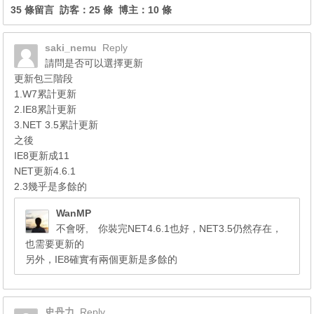
35 條留言 訪客：25 條 博主：10 條
saki_nemu
Reply
請問是否可以選擇更新
更新包三階段
1.W7累計更新
2.IE8累計更新
3.NET 3.5累計更新
之後
IE8更新成11
NET更新4.6.1
2.3幾乎是多餘的
WanMP
不會呀, 你裝完NET4.6.1也好，NET3.5仍然存在，
也需要更新的
另外，IE8確實有兩個更新是多餘的
史丹力
Reply