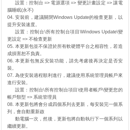
03.
設置：控制台 => 電源選項 => 變更計畫設定 => 讓電
腦睡眠(永不)
04. 安裝前，建議關閉Windows Update的檢查更新，以
提升安裝速度。
03.
設置：控制台\所有控制台項目\Windows Update\變
更設定 => 不檢查更新
05. 本更新包並不保證於所有軟硬體平台之相容性，若造
成損害恕不負責。
06. 本更新包無反安裝功能，請先考慮後再決定是否安
裝。
07. 為使安裝過程順利進行，建議使用系統管理員帳戶來
進行安裝。
07.
設置：控制台\所有控制台項目\使用者帳戶\變更您的
帳戶類型 => 系統管理員
08. 本更新包將會分成四個系列去更新，每安裝完一個系
列，會自動重新啟
08.
動電腦一次，然後，更新包將自動執行下一個系列以
繼續更新。