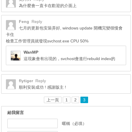
為什麼會一直卡在歡迎的介面上
Feng
Reply
七月的更新包安裝弄好, windows update 開機完變很慢會
卡住
檢查工作管理員就發現svchost.exe CPU 50%
WanMP
這現象會有出現的，svchost會進行rebuild index的
flytiger
Reply
順利安裝成功 ! 感謝版主 !
上一頁
1
2
3
給我留言
暱稱（必填）