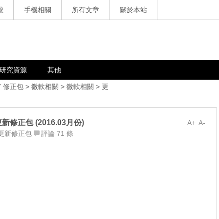
號
手機相關
所有文章
關於本站
研究資源
其他
7 修正包
>
微軟相關
>
微軟相關
>
更
軟更新修正包 (2016.03月份)
A+
A-
更新修正包
評論 71 條