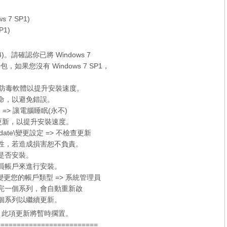
ws 7 SP1)
P1)
x64)。請確認你已將 Windows 7
新包，如果您沒有
Windows 7 SP1
，
er 和防毒軟體以提升安裝速度。
待命，以避免錯誤。
 => 讓電腦睡眠(永不)
的檢查更新，以提升安裝速度。
date\變更設定 => 不檢查更新
容性，若造成損害恕不負責。
定是否安裝。
理員帳戶來進行安裝。
更您的帳戶類型 => 系統管理員
裝完一個系列，會自動重新啟
個系列以繼續更新。
新，此項更新將暫時擱置。
=========================