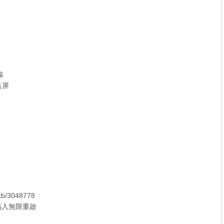
線
藍屏
/kb/3048778
腦陷入無限重啟