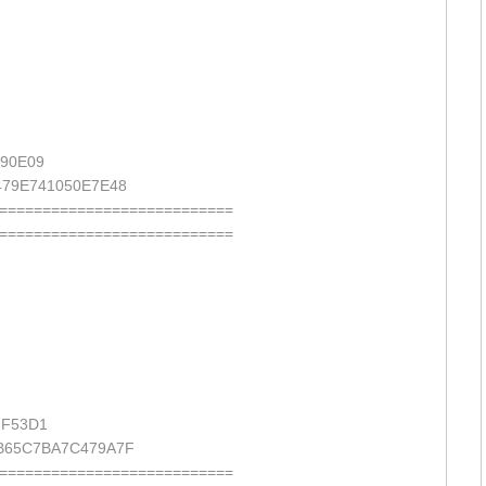
90E09
79E741050E7E48
===========================
===========================
7F53D1
B65C7BA7C479A7F
===========================