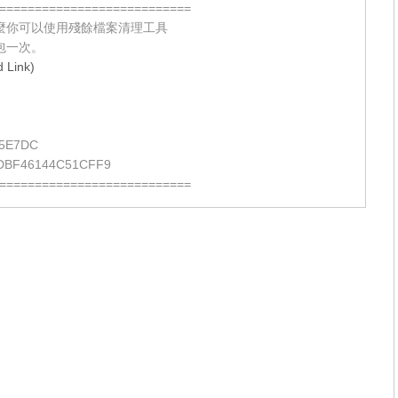
===========================
麼你可以使用殘餘檔案清理工具
包一次。
Link)
5E7DC
DBF46144C51CFF9
===========================