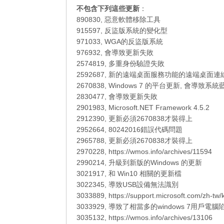
不包含下列這些更新
：
890830, 惡意軟體移除工具
915597, 反盜版系統的變化型
971033, WGA的反盜版系統
976932, 會導致更新失敗
2574819, 多重身份驗證失敗
2592687, 新的遠端桌面服務功能的遠端桌面連
2670838, Windows 7 的平台更新, 會導致系統
2830477, 會導致更新失敗
2901983, Microsoft.NET Framework 4.5.2
2912390, 更新必須2670838才裝得上
2952664, 80242016錯誤代碼問題
2965788, 更新必須2670838才裝得上
2970228, https://wmos.info/archives/11594
2990214, 升級到新版的Windows 的更新
3021917, 和 Win10 相關的更新檔
3022345, 導致USB設備無法識別
3033889, https://support.microsoft.com/zh-tw
3033929, 導致了相當多的windows 7用戶電
3035132, https://wmos.info/archives/13106