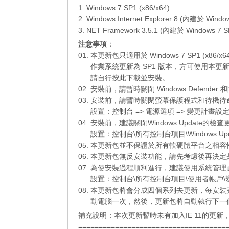
1. Windows 7 SP1 (x86/x64)
2. Windows Internet Explorer 8 (內建於 Windo
3. NET Framework 3.5.1 (內建於 Windows 7 S
注意事項
：
01. 本更新包只適用於 Windows 7 SP1 (x86/
01.
作業系統更新為 SP1 版本，方可使用本更
01.
請自行
按此下載
並安裝。
02. 安裝前，請暫時關閉 Windows Defend
03. 安裝前，請暫時關閉螢幕保護程式和待機
03.
設置：控制台 => 電源選項 => 變更計畫設定
04. 安裝前，建議關閉Windows Update
03.
設置：控制台\所有控制台項目\Windows Up
05. 本更新包並不保證於所有軟硬體平台之相
06. 本更新包無反安裝功能，請先考慮後再決
07. 為使安裝過程順利進行，建議使用系統管
07.
設置：控制台\所有控制台項目\使用者帳戶\變
08. 本更新包將會分成四個系列去更新，每安
08.
動電腦一次，然後，更新包將自動執行下一
補充說明：本次更新暫時未有加入IE 11的更
====================================