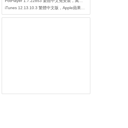
PotPlayer 1.7.22853 繁體中文免安裝，萬能硬解影音播放器
iTunes 12.13.10.3 繁體中文版，Apple蘋果用戶必備軟體