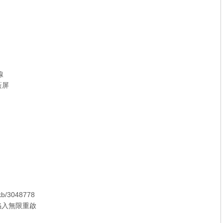
線
藍屏
/kb/3048778
腦陷入無限重啟