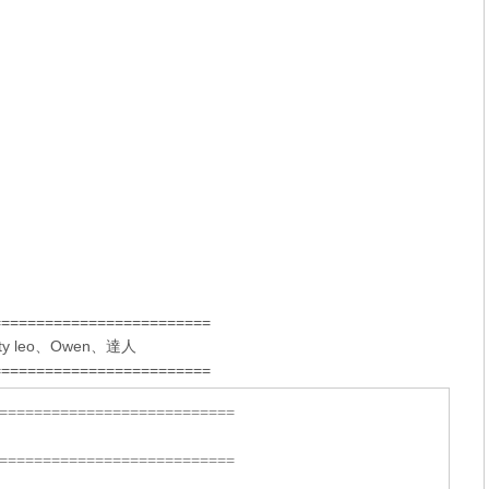
=========================
ty leo
、
Owen
、
達人
=========================
===========================
===========================