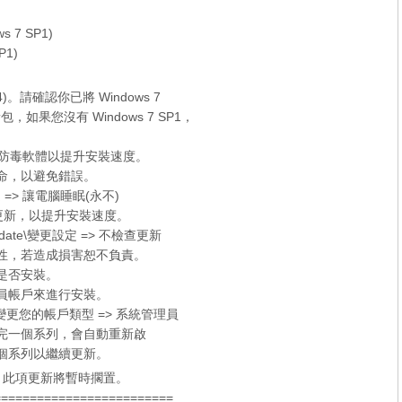
ws 7 SP1)
P1)
x64)。請確認你已將 Windows 7
新包，如果您沒有
Windows 7 SP1
，
er 和防毒軟體以提升安裝速度。
待命，以避免錯誤。
 => 讓電腦睡眠(永不)
的檢查更新，以提升安裝速度。
date\變更設定 => 不檢查更新
容性，若造成損害恕不負責。
定是否安裝。
理員帳戶來進行安裝。
更您的帳戶類型 => 系統管理員
裝完一個系列，會自動重新啟
個系列以繼續更新。
新，此項更新將暫時擱置。
=========================