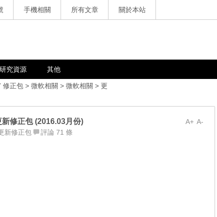
號
手機相關
所有文章
關於本站
研究資源
其他
7 修正包
>
微軟相關
>
微軟相關
>
更
軟更新修正包 (2016.03月份)
A+
A-
更新修正包
評論 71 條