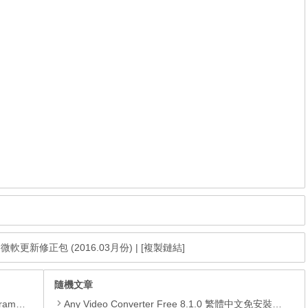
age 微軟更新修正包 (2016.03月份)
|
[複製鏈結]
隨機文章
yer、JRE
Any Video Converter Free 8.1.0 繁體中文免安裝，影片下載轉檔燒錄播放工具