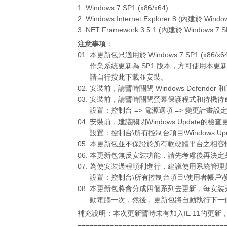
1. Windows 7 SP1 (x86/x64)
2. Windows Internet Explorer 8 (內建於 Windo
3. NET Framework 3.5.1 (內建於 Windows 7 S
注意事項
：
01. 本更新包只適用於 Windows 7 SP1 (x86/
01.
作業系統更新為 SP1 版本，方可使用本更
01.
請自行
按此下載
並安裝。
02. 安裝前，請暫時關閉 Windows Defend
03. 安裝前，請暫時關閉螢幕保護程式和待機
03.
設置：控制台 => 電源選項 => 變更計畫設定
04. 安裝前，建議關閉Windows Update
03.
設置：控制台\所有控制台項目\Windows Up
05. 本更新包並不保證於所有軟硬體平台之相
06. 本更新包無反安裝功能，請先考慮後再決
07. 為使安裝過程順利進行，建議使用系統管
07.
設置：控制台\所有控制台項目\使用者帳戶\變
08. 本更新包將會分成四個系列去更新，每安
08.
動電腦一次，然後，更新包將自動執行下一
補充說明：本次更新暫時未有加入IE 11的更
====================================