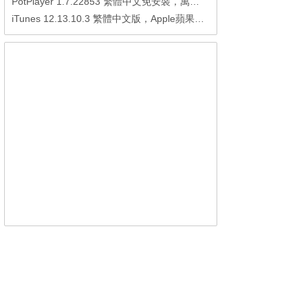
PotPlayer 1.7.22853 繁體中文免安裝，萬能硬解影音播放器
iTunes 12.13.10.3 繁體中文版，Apple蘋果用戶必備軟體