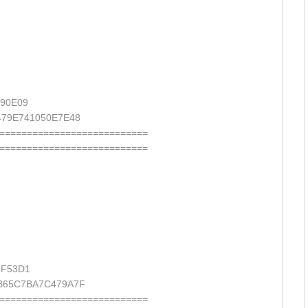
90E09
79E741050E7E48
===========================
===========================
7F53D1
B65C7BA7C479A7F
===========================