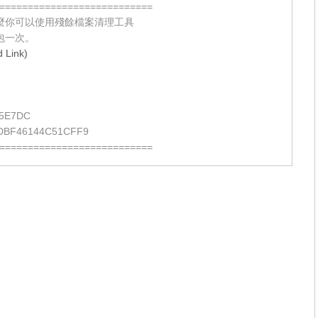
===========================
麼你可以使用殘餘檔案清理工具
包一次。
Link)
5E7DC
DBF46144C51CFF9
===========================