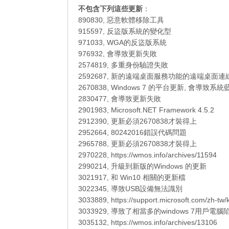
不包含下列這些更新
：
890830, 惡意軟體移除工具
915597, 反盜版系統的變化型
971033, WGA的反盜版系統
976932, 會導致更新失敗
2574819, 多重身份驗證失敗
2592687, 新的遠端桌面服務功能的遠端桌面連
2670838, Windows 7 的平台更新, 會導致系統
2830477, 會導致更新失敗
2901983, Microsoft.NET Framework 4.5.2
2912390, 更新必須2670838才裝得上
2952664, 80242016錯誤代碼問題
2965788, 更新必須2670838才裝得上
2970228, https://wmos.info/archives/11594
2990214, 升級到新版的Windows 的更新
3021917, 和 Win10 相關的更新檔
3022345, 導致USB設備無法識別
3033889, https://support.microsoft.com/zh-tw
3033929, 導致了相當多的windows 7用戶電
3035132, https://wmos.info/archives/13106