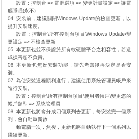
03.
設置：控制台 => 電源選項 => 變更計畫設定 => 讓電
腦睡眠(永不)
04. 安裝前，建議關閉Windows Update的檢查更新，以
提升安裝速度。
03.
設置：控制台\所有控制台項目\Windows Update\變
更設定 => 不檢查更新
05. 本更新包並不保證於所有軟硬體平台之相容性，若造
成損害恕不負責。
06. 本更新包無反安裝功能，請先考慮後再決定是否安
裝。
07. 為使安裝過程順利進行，建議使用系統管理員帳戶來
進行安裝。
07.
設置：控制台\所有控制台項目\使用者帳戶\變更您的
帳戶類型 => 系統管理員
08. 本更新包將會分成四個系列去更新，每安裝完一個系
列，會自動重新啟
08.
動電腦一次，然後，更新包將自動執行下一個系列以
繼續更新。