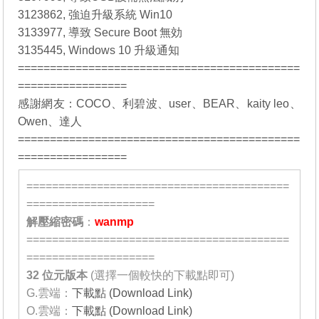
3123862, 強迫升級系統 Win10
3133977, 導致 Secure Boot 無効
3135445, Windows 10 升級通知
============================================
=================
感謝網友：
COCO
、
利碧波
、
user
、
BEAR
、
kaity leo
、
Owen
、
達人
============================================
=================
=========================================
====================
解壓縮密碼
：
wanmp
=========================================
====================
32 位元
版本
(選擇一個較快的下載點即可)
G.雲端：
下載點 (Download Link)
O.雲端：
下載點 (Download Link)