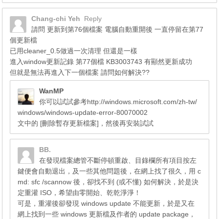
Chang-chi Yeh
Reply
請問 更新到第76個檔案 電腦自動重開後 一直停留在第77
個更新檔
已用cleaner_0.5做過一次清理 但還是一樣
進入window更新記錄 第77個檔 KB3003743 有顯然更新成功
但就是無法再進入下一個檔案 請問如何解決??
WanMP
你可以試試參考http://windows.microsoft.com/zh-tw/
windows/windows-update-error-80070002
文中的 [刪除暫存更新檔案]，然後再安裝試試
BB.
在發現檔案總管不斷停頓重啟、目錄欄所有項目按左
鍵便會自動退出，及一些其他問題後，在網上找了很久，用 c
md: sfc /scannow 後，卻找不到 (或不懂) 如何解決，於是決
定重灌 ISO，希望由零開始、乾乾淨淨！
可是，重灌後卻發現 windows update 不能更新，於是又在
網上找到一些 windows 更新檔及作者的 update package，