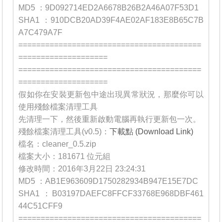
MD5 ：9D092714ED2A6678B26B2A46A07F53D1
SHA1 ：910DCB20AD39F4AE02AF183E8B65C7B
A7C479A7F
=========================================
====================
=========================================
====================
假如你在安裝更新包中途出現異常狀況，那麼你可以
使用殘餘檔案清理工具
先清理一下，然後重新啟動電腦再執行更新包一次。
殘餘檔案清理工具(v0.5)：
下載點 (Download Link)
檔名：cleaner_0.5.zip
檔案大小：181671 位元組
修改時間：2016年3月22日 23:24:31
MD5 ：AB1E963609D1750282934B947E15E7DC
SHA1 ：B03197DAEFC8FFCF33768E968DBF461
44C51CFF9
=========================================