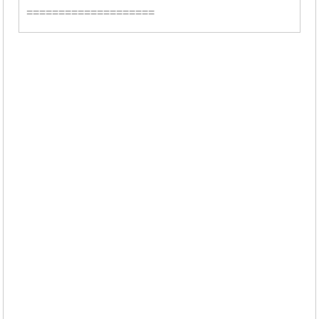
====================