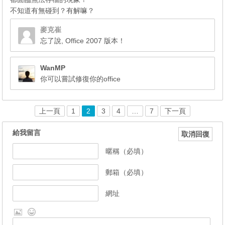
不知道有無碰到？有解嘛？
麥克崔
忘了說, Office 2007 版本！
WanMP
你可以嘗試修復你的office
上一頁
1
2
3
4
…
7
下一頁
給我留言
取消回復
暱稱（必填）
郵箱（必填）
網址