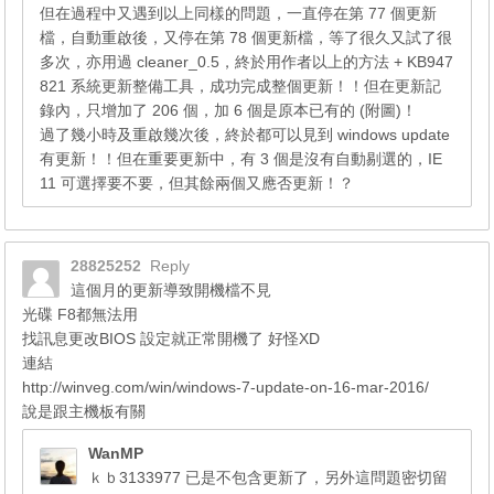
但在過程中又遇到以上同樣的問題，一直停在第 77 個更新
檔，自動重啟後，又停在第 78 個更新檔，等了很久又試了很
多次，亦用過 cleaner_0.5，終於用作者以上的方法 + KB947
821 系統更新整備工具，成功完成整個更新！！但在更新記
錄內，只增加了 206 個，加 6 個是原本已有的 (附圖)！
過了幾小時及重啟幾次後，終於都可以見到 windows update
有更新！！但在重要更新中，有 3 個是沒有自動剔選的，IE
11 可選擇要不要，但其餘兩個又應否更新！？
28825252
Reply
這個月的更新導致開機檔不見
光碟 F8都無法用
找訊息更改BIOS 設定就正常開機了 好怪XD
連結
http://winveg.com/win/windows-7-update-on-16-mar-2016/
說是跟主機板有關
WanMP
ｋｂ3133977 已是不包含更新了，另外這問題密切留