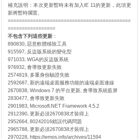
補充說明：本次更新暫時未有加入IE 11的更新，此項更
新將暫時擱置。
============================================
=================
不包含下列這些更新
：
890830, 惡意軟體移除工具
915597, 反盜版系統的變化型
971033, WGA的反盜版系統
976932, 會導致更新失敗
2574819, 多重身份驗證失敗
2592687, 新的遠端桌面服務功能的遠端桌面連線
2670838, Windows 7 的平台更新, 會導致系統藍屏
2830477, 會導致更新失敗
2901983, Microsoft.NET Framework 4.5.2
2912390, 更新必須2670838才裝得上
2952664, 80242016錯誤代碼問題
2965788, 更新必須2670838才裝得上
2970228, https://wmos.info/archives/11594