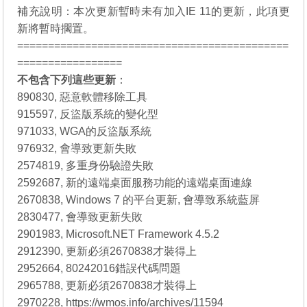
補充說明：本次更新暫時未有加入IE 11的更新，此項更
新將暫時擱置。
============================================
=================
不包含下列這些更新
：
890830, 惡意軟體移除工具
915597, 反盜版系統的變化型
971033, WGA的反盜版系統
976932, 會導致更新失敗
2574819, 多重身份驗證失敗
2592687, 新的遠端桌面服務功能的遠端桌面連線
2670838, Windows 7 的平台更新, 會導致系統藍屏
2830477, 會導致更新失敗
2901983, Microsoft.NET Framework 4.5.2
2912390, 更新必須2670838才裝得上
2952664, 80242016錯誤代碼問題
2965788, 更新必須2670838才裝得上
2970228, https://wmos.info/archives/11594