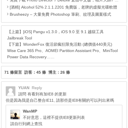
免費下載 Photo Director 7 Deluxe 繁體中文版，相片大師7 正版序號 (限時免費)
[酒精] Alcohol 52% 2.1.1.2201 免費版，老牌的虛擬光碟軟體
Brusheezy – 大量免費 Photoshop 筆刷、紋理及圖案樣式
【上篇】
[iOS] Pangu v1.3.0，iOS 9.0 至 9.1 越獄工具
Jailbreak Tool
【下篇】
WonderFox 復活節瘋狂限免活動 (總價值440美元)
Wise Care 365 Pro、AOMEI Partition Assistant Pro、MiniTool
Power Data Recovery……
71 條留言 訪客：45 條 博主：26 條
YUAN
Reply
請問 有看到有加IE8 的更新
但是因為我是自己整合IE11, 請那些是IE8有關的可以列出來嗎
WanMP
不好意思，這裡不提供IE8更新列表
請自行到網上查找