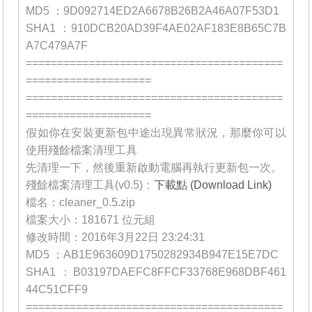
MD5 ：9D092714ED2A6678B26B2A46A07F53D1
SHA1 ：910DCB20AD39F4AE02AF183E8B65C7B
A7C479A7F
=========================================
====================
=========================================
====================
假如你在安裝更新包中途出現異常狀況，那麼你可以
使用殘餘檔案清理工具
先清理一下，然後重新啟動電腦再執行更新包一次。
殘餘檔案清理工具(v0.5)：
下載點 (Download Link)
檔名：cleaner_0.5.zip
檔案大小：181671 位元組
修改時間：2016年3月22日 23:24:31
MD5 ：AB1E963609D1750282934B947E15E7DC
SHA1 ：B03197DAEFC8FFCF33768E968DBF461
44C51CFF9
=========================================