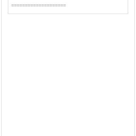
====================