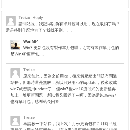
Treize
Reply
請問站長，我記得以前有單月包可以用，現在取消了嗎？
還是移到什麼地方了？我找不到。。。
WanMP
Win7 更新包沒有製作單月包喔，之前有製作單月包的
是WinXP更新包….
Treize
原來如此，因為之前用xp，後來解壓縮出問題有問過
站長，但那時還是無解，所以只好用xp的update，後來改成
win7就習慣用update了，但win7裡win10流氓式的更新檔再
加上一堆更新問題，所以我又回鍋了～呵，因為還以為win7
也有單月包，感謝站長回答
Treize
再請教一下站長，我上次１月份更新包在２月時己經