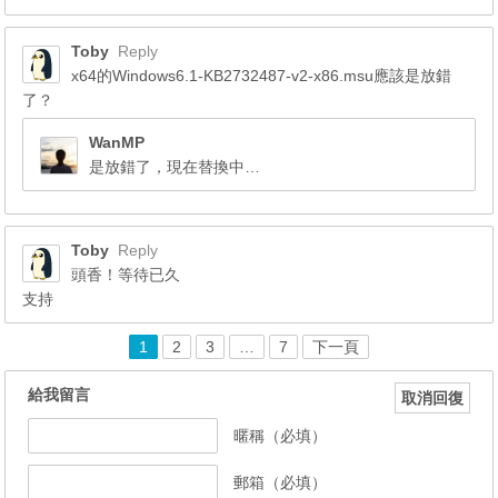
Toby
Reply
x64的Windows6.1-KB2732487-v2-x86.msu應該是放錯
了？
WanMP
是放錯了，現在替換中…
Toby
Reply
頭香！等待已久
支持
1
2
3
…
7
下一頁
給我留言
取消回復
暱稱（必填）
郵箱（必填）