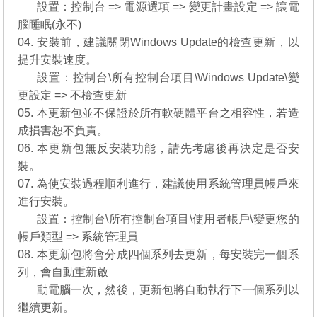
03.
設置：控制台 => 電源選項 => 變更計畫設定 => 讓電
腦睡眠(永不)
04. 安裝前，建議關閉Windows Update的檢查更新，以
提升安裝速度。
03.
設置：控制台\所有控制台項目\Windows Update\變
更設定 => 不檢查更新
05. 本更新包並不保證於所有軟硬體平台之相容性，若造
成損害恕不負責。
06. 本更新包無反安裝功能，請先考慮後再決定是否安
裝。
07. 為使安裝過程順利進行，建議使用系統管理員帳戶來
進行安裝。
07.
設置：控制台\所有控制台項目\使用者帳戶\變更您的
帳戶類型 => 系統管理員
08. 本更新包將會分成四個系列去更新，每安裝完一個系
列，會自動重新啟
08.
動電腦一次，然後，更新包將自動執行下一個系列以
繼續更新。