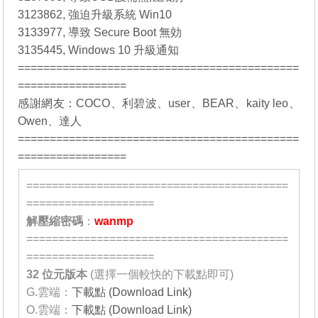
3123862, 強迫升級系統 Win10
3133977, 導致 Secure Boot 無効
3135445, Windows 10 升級通知
============================================
=================
感謝網友：
COCO
、
利碧波
、
user
、
BEAR
、
kaity leo
、
Owen
、
達人
============================================
=================
=========================================
====================
解壓縮密碼
：
wanmp
=========================================
====================
32 位元
版本
(選擇一個較快的下載點即可)
G.雲端：
下載點 (Download Link)
O.雲端：
下載點 (Download Link)