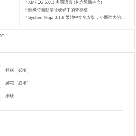
XMPEG 5.0.3 多國語言 (包含繁體中文)
關機時自動清除硬碟中的暫存檔
System Ninja 3.1.8 繁體中文免安裝，小而強大的免費系統垃圾清理軟件
ISO
暱稱（必填）
郵箱（必填）
網址