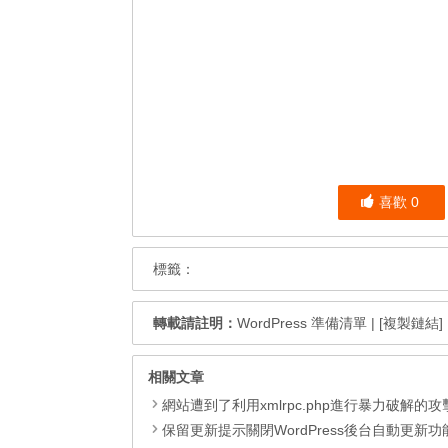
喜歡
0
標籤：
轉載請註明：
WordPress 準備清單
|
[複製鏈結]
相關文章
網站遭到了利用xmlrpc.php進行暴力破解的攻
保留更新提示關閉WordPress後台自動更新功