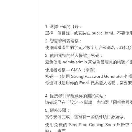
1. 選擇正確的目錄：
選擇一個目錄，或安裝在 public_html。不要使用
2. 變更資料表名稱：
使用隨機產生的字元／數字組合來命名，取代預設的 w
3. 使用獨特的登入帳號／密碼：
避免使用 admin/admin 來做為管理員的
使用者名稱— CMW（舉例）
密碼—（使用 Strong Password Generator
你也可以使用你的 Email 做為登入名稱，需要安裝 W
4. 從搜尋引擎隱藏你的測試網站：
請確認已在「設定 -> 閱讀」內勾選「阻擋搜
5. 額外步驟：
當你安裝完成，這裡有一些額外項目必須做。
使用免費的 SeedProd Coming Soon 外掛或
站）」畫面。