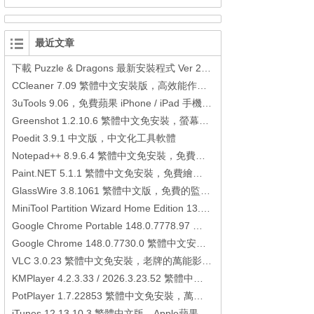
最近文章
下載 Puzzle & Dragons 最新安裝程式 Ver 23.3.2 日本版、港台版… (PAD Radar) (.apk) (.xapk)
CCleaner 7.09 繁體中文安裝版，高效能作業系統清理軟體
3uTools 9.06，免費蘋果 iPhone / iPad 手機平板電腦管理備份還原軟體
Greenshot 1.2.10.6 繁體中文免安裝，螢幕抓圖軟體，1.3.315 安裝版
Poedit 3.9.1 中文版，中文化工具軟體
Notepad++ 8.9.6.4 繁體中文免安裝，免費的代碼編輯器
Paint.NET 5.1.1 繁體中文免安裝，免費繪圖軟體取代微軟小畫家
GlassWire 3.8.1061 繁體中文版，免費的監控電腦連線狀態、網路流量監控/統計工具
MiniTool Partition Wizard Home Edition 13.6，好用的磁碟分割工具
Google Chrome Portable 148.0.7778.97 繁體中文免安裝，Google瀏覽器
Google Chrome 148.0.7730.0 繁體中文安裝版，Google瀏覽器
VLC 3.0.23 繁體中文免安裝，老牌的萬能影片播放軟體免安裝中文版
KMPlayer 4.2.3.33 / 2026.3.23.52 繁體中文免安裝，超強的多媒體播放器
PotPlayer 1.7.22853 繁體中文免安裝，萬能硬解影音播放器
iTunes 12.13.10.3 繁體中文版，Apple蘋果用戶必備軟體