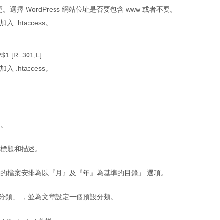
選擇 WordPress 網站位址是否要包含 www 或者不要。
入 .htaccess。
/$1 [R=301,L]
入 .htaccess。
」。
誌標題和描述。
傳的檔案安排為以『月』及『年』為基準的目錄」 選項。
分類」 ，並為文章設定一個預設分類。