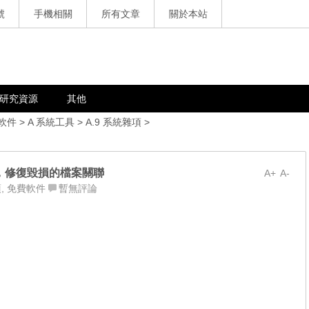
號
手機相關
所有文章
關於本站
研究資源
其他
軟件
>
A 系統工具
>
A.9 系統雜項
>
繁體中文版，修復毀損的檔案關聯
A+
A-
項
,
免費軟件
暫無評論