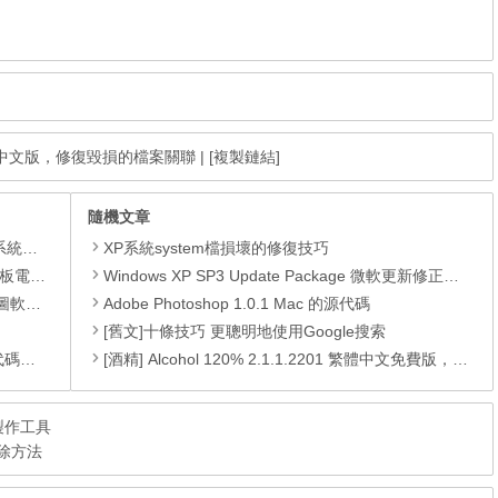
7.0.0 繁體中文版，修復毀損的檔案關聯
|
[複製鏈結]
隨機文章
理軟體
XP系統system檔損壞的修復技巧
還原軟體
Windows XP SP3 Update Package 微軟更新修正包 (2010.09月份)
 安裝版
Adobe Photoshop 1.0.1 Mac 的源代碼
[舊文]十條技巧 更聰明地使用Google搜索
編輯器
[酒精] Alcohol 120% 2.1.1.2201 繁體中文免費版，老牌的虛擬光碟軟體
單製作工具
排除方法