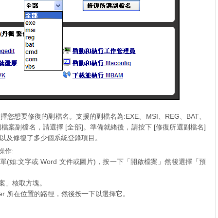
想要修復的副檔名。支援的副檔名為:EXE、MSI、REG、BAT、
個檔案副檔名，請選擇 [全部]。準備就緒後，請按下 [修復所選副檔名]
以及修復了多少個系統登錄項目。
操作:
(如:文字或 Word 文件或圖片)，按一下「開啟檔案」然後選擇「預
檔案」核取方塊。
ion fixer 所在位置的路徑，然後按一下以選擇它。