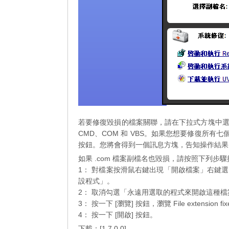
若要修復毀損的檔案關聯，請在下拉式方塊中選擇您
CMD、COM 和 VBS。如果您想要修復所有七
按鈕。您將會得到一個訊息方塊，告知操作結果
如果 .com 檔案副檔名也毀損，請按照下列步驟
1： 對檔案按滑鼠右鍵出現「開啟檔案」右鍵選單
設程式」。
2： 取消勾選「永遠用選取的程式來開啟這種
3： 按一下 [瀏覽] 按鈕，瀏覽 File extens
4： 按一下 [開啟] 按鈕。
下載：[
1.7.0.0
]