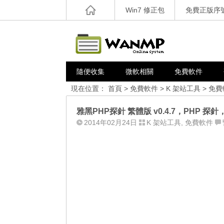
Win7 修正包
免費正版序
隨便收集
微軟相關
免費軟件
現在位置：
首頁
>
免費軟件
>
K 架站工具
>
免費
雅黑PHP探針 繁體版 v0.4.7，PHP 
2014年02月24日
K 架站工具
,
免費軟件