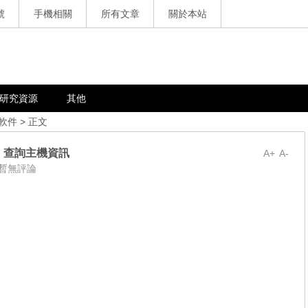
號
手機相關
所有文章
關於本站
研究資源
其他
軟件
> 正文
探針，查詢主機資訊
A+
A-
暫無評論