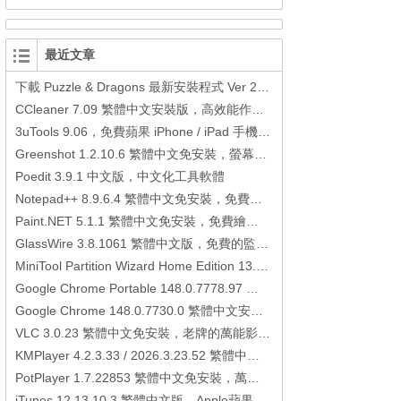
最近文章
下載 Puzzle & Dragons 最新安裝程式 Ver 23.3.2 日本版、港台版… (PAD Radar) (.apk) (.xapk)
CCleaner 7.09 繁體中文安裝版，高效能作業系統清理軟體
3uTools 9.06，免費蘋果 iPhone / iPad 手機平板電腦管理備份還原軟體
Greenshot 1.2.10.6 繁體中文免安裝，螢幕抓圖軟體，1.3.315 安裝版
Poedit 3.9.1 中文版，中文化工具軟體
Notepad++ 8.9.6.4 繁體中文免安裝，免費的代碼編輯器
Paint.NET 5.1.1 繁體中文免安裝，免費繪圖軟體取代微軟小畫家
GlassWire 3.8.1061 繁體中文版，免費的監控電腦連線狀態、網路流量監控/統計工具
MiniTool Partition Wizard Home Edition 13.6，好用的磁碟分割工具
Google Chrome Portable 148.0.7778.97 繁體中文免安裝，Google瀏覽器
Google Chrome 148.0.7730.0 繁體中文安裝版，Google瀏覽器
VLC 3.0.23 繁體中文免安裝，老牌的萬能影片播放軟體免安裝中文版
KMPlayer 4.2.3.33 / 2026.3.23.52 繁體中文免安裝，超強的多媒體播放器
PotPlayer 1.7.22853 繁體中文免安裝，萬能硬解影音播放器
iTunes 12.13.10.3 繁體中文版，Apple蘋果用戶必備軟體