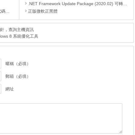
.NET Framework Update Package (2020.02) 可轉散發套件包
編輯器
正版微軟正黑體
P 探針，查詢主機資訊
Windows 8 系統優化工具
暱稱（必填）
郵箱（必填）
網址