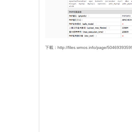
下載：
http://files.wmos.info/page/5046939359