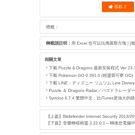
喜歡
2
標籤：
轉載請註明：
用 Excel 也可以玩俄羅斯方塊
|
[
相關文章
下載 Puzzle & Dragons 最新安裝程式 Ver 23.3.2 日本版、港台版… (PAD Radar) (.apk) (.
下載 Pokémon GO 0.391.0 (精靈寶可夢 GO)，com.nianticlabs.pokemongo (.apk) (
下載 LINE：ディズニー ツムツム Line Disney Tsum Tsum
Puzzle ＆ Dragons Radar／パズドラレーダー 玩法及連
Syncios 6.7.4 繁體中文，比iTunes更強大的檔案管理兼影片
【上篇】
Bitdefender Internet Security 
【下篇】
音樂轉檔精靈 2.22.0.1 – 轉換您