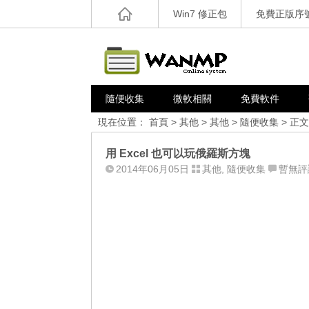
Win7 修正包
免費正版序
隨便收集
微軟相關
免費軟件
現在位置：
首頁
>
其他
>
其他
>
隨便收集
> 正文
用 Excel 也可以玩俄羅斯方塊
2014年06月05日
其他
,
隨便收集
暫無評