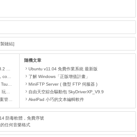
複製鏈結]
隨機文章
xapk)
Ubuntu v11.04 免費作業系統 最新版
.xapk)
了解 Windows「正版增值計畫」
 APK
MiniFTP Server ( 微型 FTP 伺服器 )
動方法
自由天空綜合驅動包 SkyDriverXP_V9.9
轉檔工具
AkelPad 小巧的文本編輯軟件
2013/2014 防毒軟體，免費序號
電腦中的任何音樂格式