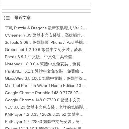
最近文章
下載 Puzzle & Dragons 最新安裝程式 Ver 23.3.2 日本版、港台版… (PAD Radar) (.apk) (.xapk)
CCleaner 7.09 繁體中文安裝版，高效能作業系統清理軟體
3uTools 9.06，免費蘋果 iPhone / iPad 手機平板電腦管理備份還原軟體
Greenshot 1.2.10.6 繁體中文免安裝，螢幕抓圖軟體，1.3.315 安裝版
Poedit 3.9.1 中文版，中文化工具軟體
Notepad++ 8.9.6.4 繁體中文免安裝，免費的代碼編輯器
Paint.NET 5.1.1 繁體中文免安裝，免費繪圖軟體取代微軟小畫家
GlassWire 3.8.1061 繁體中文版，免費的監控電腦連線狀態、網路流量監控/統計工具
MiniTool Partition Wizard Home Edition 13.6，好用的磁碟分割工具
Google Chrome Portable 148.0.7778.97 繁體中文免安裝，Google瀏覽器
Google Chrome 148.0.7730.0 繁體中文安裝版，Google瀏覽器
VLC 3.0.23 繁體中文免安裝，老牌的萬能影片播放軟體免安裝中文版
KMPlayer 4.2.3.33 / 2026.3.23.52 繁體中文免安裝，超強的多媒體播放器
PotPlayer 1.7.22853 繁體中文免安裝，萬能硬解影音播放器
iTunes 12.13.10.3 繁體中文版，Apple蘋果用戶必備軟體