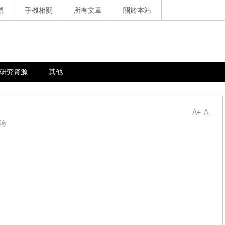
號
手機相關
所有文章
關於本站
研究資源
其他
A+
A-
論