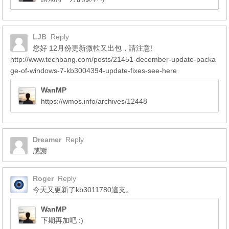
LJB
Reply
您好 12月份更新微軟又出包，請注意!
http://www.techbang.com/posts/21451-december-update-packa
ge-of-windows-7-kb3004394-update-fixes-see-here
WanMP
https://wmos.info/archives/12448
Dreamer
Reply
感謝
Roger
Reply
今天又更新了kb3011780這支。
WanMP
下期再加吧 :)