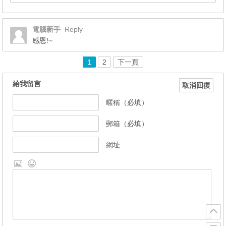
電腦新手
Reply
感恩!~
1
2
下一頁
給我留言
取消回復
暱稱（必填）
郵箱（必填）
網址