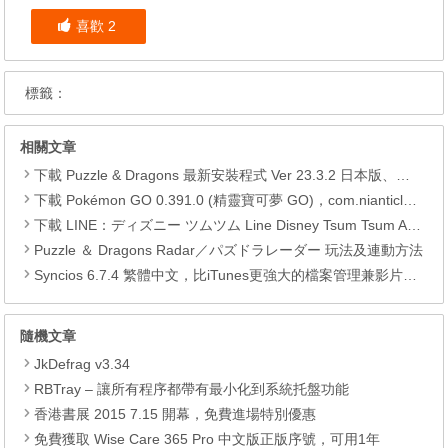
喜歡
2
標籤：
相關文章
下載 Puzzle & Dragons 最新安裝程式 Ver 23.3.2 日本版、港台版… (PAD Radar) (.apk) (.xapk)
下載 Pokémon GO 0.391.0 (精靈寶可夢 GO)，com.nianticlabs.pokemongo (.apk) (.xapk)
下載 LINE：ディズニー ツムツム Line Disney Tsum Tsum APK
Puzzle ＆ Dragons Radar／パズドラレーダー 玩法及連動方法
Syncios 6.7.4 繁體中文，比iTunes更強大的檔案管理兼影片轉檔工具
隨機文章
JkDefrag v3.34
RBTray – 讓所有程序都帶有最小化到系統托盤功能
香港書展 2015 7.15 開幕，免費進場特別優惠
免費獲取 Wise Care 365 Pro 中文版正版序號，可用1年