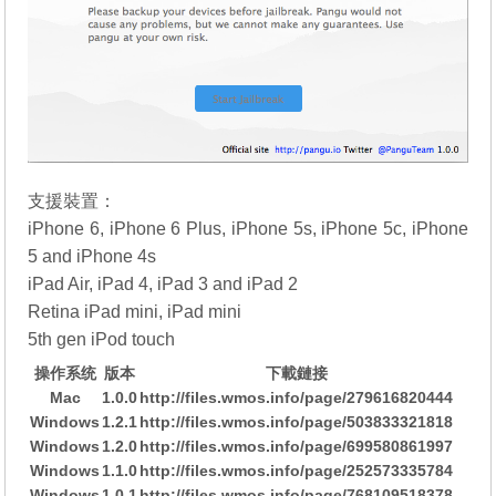
支援裝置：
iPhone 6, iPhone 6 Plus, iPhone 5s, iPhone 5c, iPhone
5 and iPhone 4s
iPad Air, iPad 4, iPad 3 and iPad 2
Retina iPad mini, iPad mini
5th gen iPod touch
操作系统
版本
下載鏈接
Mac
1.0.0
http://files.wmos.info/page/279616820444
Windows
1.2.1
http://files.wmos.info/page/503833321818
Windows
1.2.0
http://files.wmos.info/page/699580861997
Windows
1.1.0
http://files.wmos.info/page/252573335784
Windows
1.0.1
http://files.wmos.info/page/768109518378