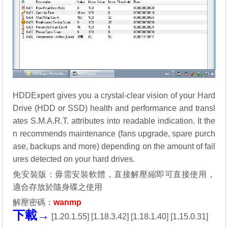
HDDExpert gives you a crystal-clear vision of your Hard
Drive (HDD or SSD) health and performance and transl
ates S.M.A.R.T. attributes into readable indication. It the
n recommends maintenance (fans upgrade, spare purch
ase, backups and more) depending on the amount of fail
ures detected on your hard drives.
免安裝版：毋需安裝軟體，直接解壓縮即可直接使用，
適合存放於隨身碟之使用
解壓密碼：
wanmp
下載→
[
1.20.1.55
] [
1.18.3.42
] [
1.18.1.40
] [
1.15.0.31
]