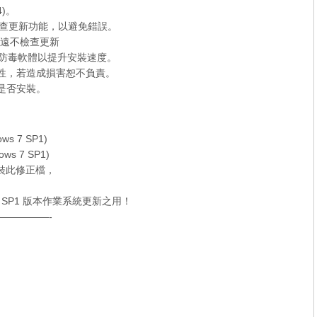
4)。
e 的檢查更新功能，以避免錯誤。
> 永遠不檢查更新
er 和防毒軟體以提升安裝速度。
容性，若造成損害恕不負責。
定是否安裝。
ws 7 SP1)
ws 7 SP1)
可安裝此修正檔，
。
 SP1
版本作業系統更新之用！
—————-