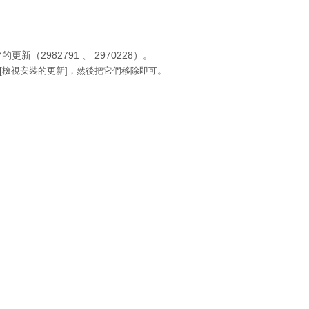
（2982791 、 2970228）。
。
-> [檢視安裝的更新]，然後把它們移除即可