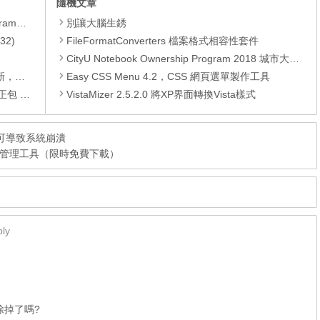
隨機文章
yer、JRE
別讓大腦生銹
32)
FileFormatConverters 檔案格式相容性套件
CityU Notebook Ownership Program 2018 城市大學電腦優惠 – Apple, Acer, Fujitsu, Samsung
PC)漏洞
Easy CSS Menu 4.2，CSS 網頁選單製作工具
01月份)
VistaMizer 2.5.2.0 將XP界面轉換Vista樣式
：可導致系統崩潰
SB 裝置管理工具（限時免費下載）
ly
移除掉了嗎?