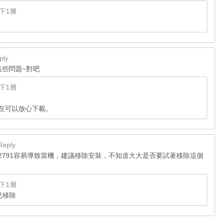
下1層
ply
這些問題~對吧
下1層
在可以放心下載。
Reply
82791容易導致當機，建議移除安裝，不知道大大是否要試著移除這個
下1層
中已移除