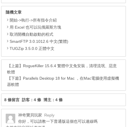
隨機文章
開始->執行->所有指令介紹
用 Excel 也可以玩俄羅斯方塊
取消開機自動啟動的程式
SmartFTP 3.0.1012.6 中文(繁體)
TUGZip 3.5.0.0 正體中文
【上篇】
RogueKiller 15.6.4 繁體中文免安裝，清理流氓、惡意
軟體
【下篇】
Parallels Desktop 18 for Mac ，在Mac電腦使用虛擬機
器軟體
8 條留言 訪客：4 條 博主：4 條
神奇寶貝玩家
Reply
你好，可以請教一下普通版這個也可以連線嗎