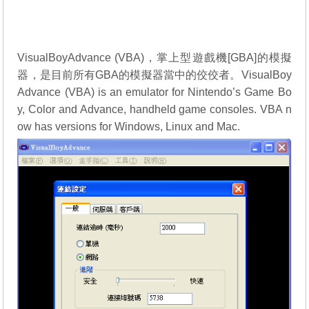
VisualBoyAdvance (VBA)，掌上型遊戲機[GBA]的模擬
器，是目前所有GBA的模擬器當中的佼佼者。VisualBoy
Advance (VBA) is an emulator for Nintendo’s Game Bo
y, Color and Advance, handheld game consoles. VBA n
ow has versions for Windows, Linux and Mac.