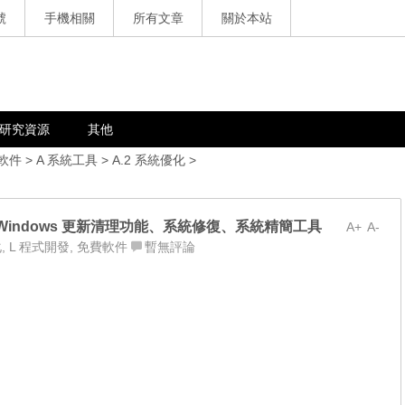
號
手機相關
所有文章
關於本站
研究資源
其他
軟件
>
A 系統工具
>
A.2 系統優化
>
免安裝，Windows 更新清理功能、系統修復、系統精簡工具
A+
A-
化
,
L 程式開發
,
免費軟件
暫無評論