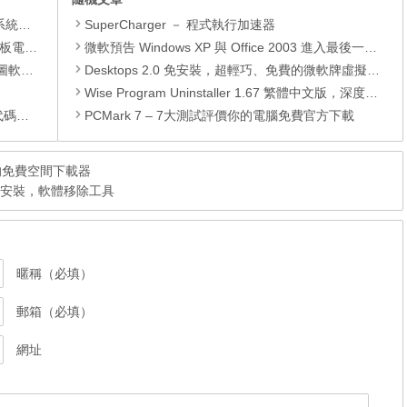
理軟體
SuperCharger － 程式執行加速器
還原軟體
微軟預告 Windows XP 與 Office 2003 進入最後一年倒數
 安裝版
Desktops 2.0 免安裝，超輕巧、免費的微軟牌虛擬桌面軟體
Wise Program Uninstaller 1.67 繁體中文版，深度移除軟體、程式
編輯器
PCMark 7 – 7大測試評價你的電腦免費官方下載
好用的免費空間下載器
繁體中文免安裝，軟體移除工具
暱稱（必填）
郵箱（必填）
網址