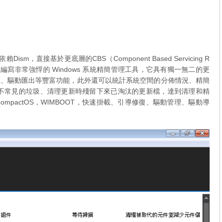
Dism，直接基於更底層的CBS（Component Based Servicing R
 API 編寫非常強悍的 Windows 系統精簡管理工具，它具有獨一無二的更
理、驅動匯出等豐富功能，此外還可以統計系統空間的分佈情況、精簡
清理不常見的垃圾、清理更新時殘留下來已淘汰的更新檔，達到清理和精
mpactOS，WIMBOOT，快速掛載、引導修復、驅動管理、驅動導