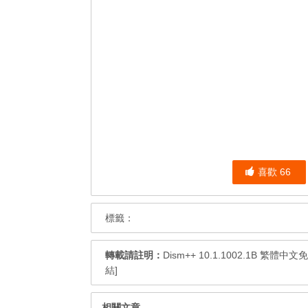
喜歡
66
標籤：
轉載請註明：
Dism++ 10.1.1002.1B 
結]
相關文章