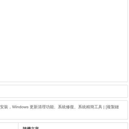
繁體中文免安裝，Windows 更新清理功能、系統修復、系統精簡工具
|
[複製鏈
隨機文章