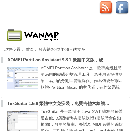
現在位置：
首頁
> 發表於2022年06月的文章
AOMEI Partition Assistant 9.8.1 繁體中文版，硬碟分割區調整軟體
AOMEI Partition Assistant 是一款專業級且簡
單易用的磁碟分割管理工具，為使用者提供簡
單、易用的分割區管理操作。作為傳統分割區
軟體-Partition Magic 的替代者，在作業系統
相容性方面，此分割區工具打破了以前的軟體
Partition Magic 相容性差的缺點，它完美相容
TuxGuitar 1.5.6 繁體中文免安裝，免費吉他六線譜編曲軟體
於現有的全部 Windows 作業系統，包括 Wind
TuxGuitar 是一款採用 Java-SWT 編寫的多聲
ows XP/2000/2003/WinPE，Windows 7/Vist
道吉他六線譜編輯與播放軟體 (播放時會自動
a，Windows2008/2011/2012 和最新的 Wind
捲動)，可用於樂曲、樂譜及 MIDI 音樂的編輯
ows 8/8.1。 ...
製作。可以匯入匯出gp3、gp4、gp5吉他線譜