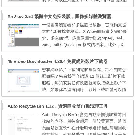
檔，具有分數檢視器、多音軌播放、播放時自
動捲動、註記持續時間管理、多種效果、重複
XnView 2.51 繁體中文免安裝版，圖像多媒體瀏覽器
打開及關閉、時間簽章管理、節奏管理...等功
一個圖像瀏覽器和多媒體播放器，它能夠支援
能及特色。 TuxGuitarPortable TuxGuitar Por
大約400種檔案格式。XnView同時還支援動畫
table - A Multitrack tablature editor and playe
gif、多頁面tiff、多圖像圖示以及mpeg、avi、
r. - ...
wav、aiff和Quicktime格式的檔案。此外，Xn
View還具有瀏覽器、幻燈片、螢幕捕捉、縮略
圖製作、批處理轉換、十六進制瀏覽、拖放、
4k Video Downloader 4.20.4 免費網路影片下載器
通訊錄、掃瞄輸入等功能。該軟體支援43種語
想將網路影片下載到電腦裡保存，卻不知道怎
言，並能夠在Linux/FreeBSD/Irix/Solaris/HP-
麼做嗎？先前我們介紹過 12 個線上影片下載
UX/AIX等操作系統中使用。除一般的檢視、瀏
服務，無須安裝任何軟體就可以把線上影片下
覽、幻燈顯示...
載。如果你希望有個線上影片下載軟體可以隨
身帶著走，那麼可以試試 4k Video Download
er 影片下載器。4k Video Downloader 是一款
Auto Recycle Bin 1.12，資源回收筒自動清理工具
跨平台的免費線上影片下載軟體，支援 Windo
Auto Recycle Bin 它會先自動掃描讀取當前回
ws, Mac OS X, Ubuntu, Debian, 提供免安裝
收站的內容，然後會顯示一個設置頁面。這個
版，目前這款軟體可以下載 YouTube, Faceb
頁面是設置軟件在什麼時候進行自動清理回收
ook, Vimeo, Daily...
站文檔的，分別是手動、隨系統啟動以及是在