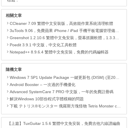
標籤：
相關文章
CCleaner 7.09 繁體中文安裝版，高效能作業系統清理軟體
3uTools 9.06，免費蘋果 iPhone / iPad 手機平板電腦管理備份還原軟體
Greenshot 1.2.10.6 繁體中文免安裝，螢幕抓圖軟體，1.3.315 安裝版
Poedit 3.9.1 中文版，中文化工具軟體
Notepad++ 8.9.6.4 繁體中文免安裝，免費的代碼編輯器
隨機文章
Windows 7 SP1 Update Package 一鍵更新包 (DISM) (至2017.08)
Android Booster – 一次過的手機優化
Advanced SystemCare 7 PRO 中文版，一年的免費註冊碼
解決Windows 10部份程式字體模糊的問題
下載 テトリス®モンスター 俄羅斯方塊怪物 Tetris Monster com.ea.game.tetrismonsters_row APK
【上篇】
TuxGuitar 1.5.6 繁體中文免安裝，免費吉他六線譜編曲