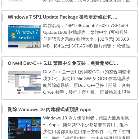
可以使用 SopCast 的網頁版來看電視，不過
只支援 IE 瀏覽器，另外，還可以把自己的 W
Windows 7 SP1 Update Package 微軟更新修正包 (2015.09月份)
MV、ASF、MP3、RM、RMVB 透過這套軟體
軟體名稱：7SP1x86Update1509 / 7SP1x64
分享出去。 SopCast 是一個簡單易用的軟
Update1509 軟體語言：繁體中文 (可相容於
件，使用他可以在互聯網上免費播出音頻、視
任何語言之系統) 軟體大小：[32位元] 395.69
頻節目，也可以通過互聯網...
MB，[64位元] 607.45 MB 圖片預覽： 軟體說
明： 本更新包包含自 7 SP1 [32位元] 以後至2
015年09月份的所有微軟官方更新檔 本更新包
Orwell Dev-C++ 5.11 繁體中文免安裝，免費開發C/C++程式
包含自 7 SP1 [64位元] 以後至2015年09月份
Dev-C++ 是一套用於開發C/C++的整合開發環
的所有微軟官方更新檔 系統需求： 1. Windo
境(IDE)，其使用 MinGW 及 GDB 作為編譯系
ws 7 SP1 (x86/x64) 2. Windows Internet Exp
統與除錯系統。原Dev-C++已停止開發，改由
lorer 8 (內建於...
Orwell接手，發行非官方版。 開啟時若出現英
文介面，請由功能表「Tools」→「Environme
nt Options」→「General」→「Language」
刪除 Windows 10 內建程式或預設 Apps
→「Chinese(TW)」來切換成中文語系。 從 2
Windows 10 為方便使用者，預設大量應用軟
005 年 2 月 22 日開始至今， Dev-C++ 的官
件 Apps，雖然其中不少都是非常實用，但不
方網站一直沒有再發出新消息或是釋放新版
少使用者都喜歡使用第三方軟件，而在「控制
本，說明Dev－C++的開發已...
台」內的「程式和功能」也未有提供預設應用