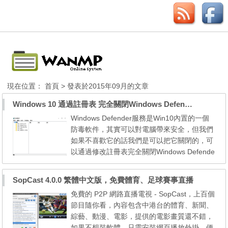
現在位置：
首頁
> 發表於2015年09月的文章
Windows 10 通過註冊表 完全關閉Windows Defender服務
Windows Defender服務是Win10內置的一個
防毒軟件，其實可以對電腦帶來安全，但我們
如果不喜歡它的話我們是可以把它關閉的，可
以通過修改註冊表完全關閉Windows Defende
r服務。Windows Defender服務在服務中預設
無法關閉的，它是系統自帶的並且Win10設置
SopCast 4.0.0 繁體中文版，免費體育、足球賽事直播
它為必須服務了所以無法關閉，Win10專業版
免費的 P2P 網路直播電視 - SopCast，上百個
可以使用組策略來關閉，而Win10家庭版本是
節目隨你看，內容包含中港台的體育、新聞、
沒有組策略功能，無法直接關閉Windows Def
綜藝、動漫、電影，提供的電影畫質還不錯，
ender，但是我們還可以通過...
如果不想裝軟體，只需安裝網頁播放外掛，便