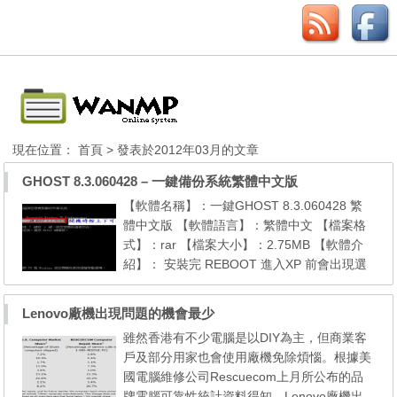
現在位置：
首頁
> 發表於2012年03月的文章
GHOST 8.3.060428 – 一鍵備份系統繁體中文版
【軟體名稱】：一鍵GHOST 8.3.060428 繁
體中文版 【軟體語言】：繁體中文 【檔案格
式】：rar 【檔案大小】：2.75MB 【軟體介
紹】： 安裝完 REBOOT 進入XP 前會出現選
單～ 可以讓你自行備份系統.還原系統操作簡
單！ 也方便自己進行製作測試 「一鍵 GHOS
Lenovo廠機出現問題的機會最少
T」是安裝於硬碟的程式， 它融合了多種最新
雖然香港有不少電腦是以DIY為主，但商業客
啟動技術，不須製作光碟或磁片膀膍膆臧，瞍
戶及部分用家也會使用廠機免除煩惱。根據美
瞂睿睡不須修改 BIOS 和分割表， 不須畫分隱
國電腦維修公司Rescuecom上月所公布的品
藏分割區碭碧碫磁，蒞...
牌電腦可靠性統計資料得知，Lenovo廠機出