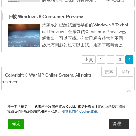
現問題的機會最少，分數也遠高於第二位的To
shiba，大家可以看看以下排名。 Rescuecom
下載 Windows 8 Consumer Preview
是以品牌電腦的市場佔有率及他們的維修率作
大家或許已經試過較早前的Windows 8 Techni
出統計，以兩者之間的比例去得出最後的可靠
cal Preview，但最新的Consumer Preview已
性分數。從下表所見，Lenovo得分達 281，
經推出，可以下載。今次已經有很大的不同，
比起第二位的Toshiba高近10...
故此有興趣的也可以去試。用家下載時會是一
個EXE檔案，其後可按指示製作可啟動的光碟
或手指，安裝頗方便。 下載：http://go.micro
上頁
1
2
3
4
soft.com/fwlink/?LinkId=242045 Windows 8
Consumer Preview Setup will check to see if
搜索
登錄
Copyright © WanMP Online System. All rights
your PC can run Windows 8 Consumer Previ
reserved.
ew and sele...
按一下「確定」，代表您允許我們置放 Cookie 來提升您在本網站上的使用體驗、
協助我們分析網站效能和使用狀況。
瀏覽我們的 Cookie 政策。
確定
管理…