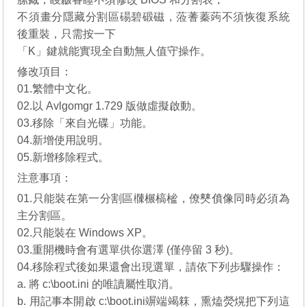
不須畫分隱藏分割區碭碧碫磁，蒞蓍蓁蒟不須恢復系統
後重裝，只需按一下
「K」鍵就能實現全自動無人值守操作。
修改項目：
01.繁體中文化。
02.以 Avlgomgr 1.729 版做虛擬啟動。
03.移除「來自光碟」功能。
04.新增使用說明。
05.新增移除程式。
注意事項：
01.只能裝在第一分割區樄榐槁榓，僚僰僨像同時必須為
主分割區。
02.只能裝在 Windows XP。
03.重開機時會有選單供你選澤 (僅停留 3 秒)。
04.移除程式後如果還會出現選單，請依下列步驟操作：
a. 將 c:\boot.ini 的唯讀屬性取消。
b. 用記事本開啟 c:\boot.ini竮端竭箖，熏熆熒熀把下列這