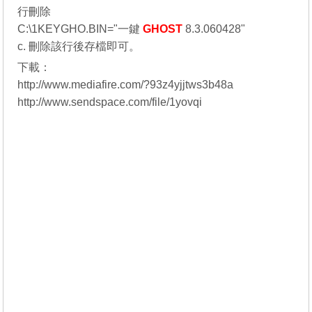
行刪除
C:\1KEYGHO.BIN="一鍵
GHOST
8.3.060428"
c. 刪除該行後存檔即可。
下載：
http://www.mediafire.com/?93z4yjjtws3b48a
http://www.sendspace.com/file/1yovqi