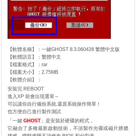
【軟體名稱】：一鍵GHOST 8.3.060428 繁體中文版
【軟體語言】：繁體中文
【檔案格式】：rar
【檔案大小】：2.75MB
【軟體介紹】：
安裝完 REBOOT
進入XP 前會出現選單～
可以讓你自行備份系統.還原系統操作簡單！
也方便自己進行製作測試
「一鍵
GHOST
」是安裝於硬碟的程式，
它融合了多種最新啟動技術，不須製作光碟或磁片膀膍
膆臧，瞍瞂睿睡不須修改 BIOS 和分割表，