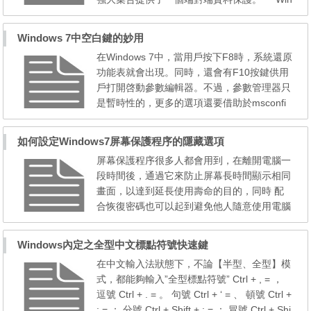
dows Server 2008依靠內置的IP安全(IPSec)
支援，通過網路連接提供加密資料轉移。
Windows 7中空白鍵的妙用
Windows Server 2008提供了一個增強的IPSe
在Windows 7中，當用戶按下F8時，系統還原
c執行，這簡化了配置和降低了管理費用。
功能表就會出現。同時，還會有F10按鍵供用
NTFS： ...
戶打開啓動參數編輯器。不過，參數管理器只
是暫時性的，更多的選項還要借助於msconfi
g。 這種方法也可以用在Vista或Server 2008
的安裝光碟上。就在系統提示“按任意鍵從CD/
如何設定Windows7屏幕保護程序的隱藏選項
DVD啓動”時，輕按2、3下空白鍵，此時，Wi
屏幕保護程序很多人都會用到，在離開電腦一
ndows啓動管理器將再次出現，同時，列表中
段時間後，通過它來防止屏幕長時間顯示相同
也會出現Windows安裝選項。 與Windows XP
畫面，以達到延長使用壽命的目的，同時 配
相比，Vista在啓動選項...
合恢復密碼也可以起到避免他人隨意使用電腦
的目的。微軟也是贊成這一做法的，因此在各
版本的操作系統裏都自帶了一些簡單的屏保程
Windows內定之全型中文標點符號快速鍵
序，方便用戶使用。 或許有些人和小編一
在中文輸入法狀態下，不論【半型、全型】模
樣，喜歡自己做些設定調整，即使屏保也不例
式，都能夠輸入”全型標點符號” Ctrl + , = ，
外。不過在Vista和最新的Windows 7裏，部分
逗號 Ctrl + . = 。 句號 Ctrl + ‘ = 、 頓號 Ctrl +
自帶屏保程序沒有 可...
; = ； 分號 Ctrl + Shift + : = ： 冒號 Ctrl + Shi