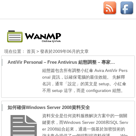
現在位置：
首頁
> 發表於2009年06月的文章
AntiVir Personal – Free Antivirus 組態調整 – 專家模式
組態篇包含所有調整小紅傘 Avira AntiVir Pers
onal 資訊，以確保電腦的最佳效能。 先解釋
名詞，通常「設定」的英文是 setup。小紅傘
不用 setup 這字，而是 configuration 組態。
Overview‧程式組態總覽 先瀏覽組態有哪些設
定的功能：Scanner 掃毒 指定掃描的設定 (Sc
如何確保Windows Server 2008資料安全
an) 病毒檔案的處置 (Action for concerning fil
資料安全是任何資料服務解決方案中的一個關
es) 掃描壓縮檔的設定 (Archives) 指定掃毒的
鍵要求，而Windows Server 2008和SQL Serv
例外 (Exceptions) 預警式防禦...
er 2008結合起來，通過一個基於加密技術的
強大集合提供了一個端對端資料保護。 Win