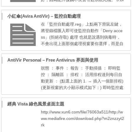
OS設置要恰當，雖然建議將BIOS設置為最
優，但所謂最優并不是最好的，有時最優的設
小紅傘(Avira AntiVir) – 監控自動處理
置反倒會引起啟動或者運行死機。 4.最好配備
在「監控自動處理.reg」上點兩下滑鼠左鍵，
穩壓電源，以免電壓不穩引起死機。 5.如果有
將登錄檔匯入即可使監控自動作「Deny acce
條件的話，加裝一個UPS，使電腦在停電后不
ss」(拒絕存取) 處理 也就是說遇到病毒時，
會造成死機。 6.對來歷...
不會出現上面那個處理視窗要你選擇，而是自
動拒絕存取 效果：監控到大量病毒時不會一
直跳框框，只是病毒動作會自動被阻止， 像
AntiVir Personal – Free Antivirus 界面與使用
是瀏覽網頁時，網頁上的病毒會被自動阻止
狀態 ： 事件 ： 報告 ： 手動掃描 ： 即時監
掉，不會被下載回瀏覽器暫存區 壓縮檔內的
控 ： 隔離區 ： 排程 ： 活用排程達到每日自
病毒也無法解壓縮出來 小...
動更新 ： (點選上面的 1. → 插入一個新排程)
(更新視窗的大小顯示模式如下：) 即時監控處
理界面 ： 手動掃描處理界面 ：
經典 Vista 綠色風景桌面主題
http://www.xun6.com/file/76063a511/http://w
ww.mediafire.com/download.php?m2znzzyt2
rk