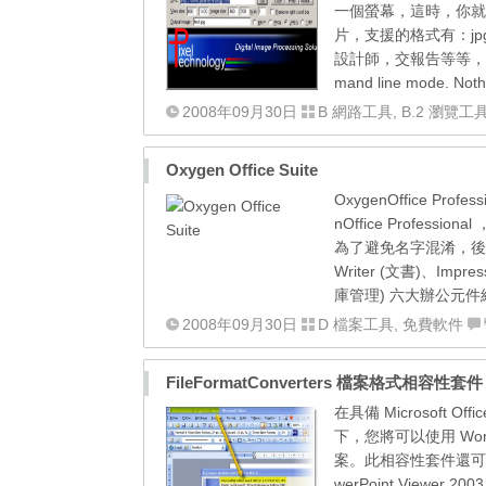
一個螢幕，這時，你就
片，支援的格式有：jpg,
設計師，交報告等等， URL2B
mand line mode. Nothing
2008年09月30日
B 網路工具
,
B.2 瀏覽工
Oxygen Office Suite
OxygenOffice Pro
nOffice Profession
為了避免名字混淆，後來取名 Oxy
Writer (文書)、Impr
庫管理) 六大辦公元件組成。
2008年09月30日
D 檔案工具
,
免費軟件
FileFormatConverters 檔案格式相容性套件
在具備 Microsoft Of
下，您將可以使用 Word
案。此相容性套件還可以與 Micr
werPoint Vie