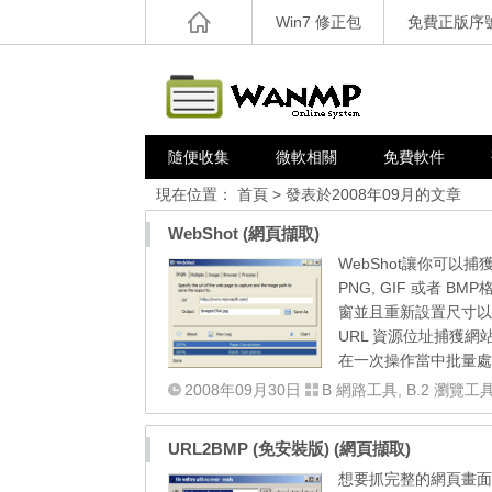
Win7 修正包
免費正版序
隨便收集
微軟相關
免費軟件
現在位置：
首頁
> 發表於2008年09月的文章
WebShot (網頁擷取)
WebShot讓你可以
PNG, GIF 或者
窗並且重新設置尺寸以
URL 資源位址捕獲
在一次操作當中批量處理這個網站
2008年09月30日
B 網路工具
,
B.2 瀏覽工
URL2BMP (免安裝版) (網頁擷取)
想要抓完整的網頁畫面