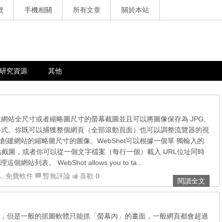
號
手機相關
所有文章
關於本站
研究資源
其他
捕獲網站全尺寸或者縮略圖尺寸的螢幕截圖並且可以將圖像保存為 JPG,
 BMP格式。你既可以捕獲整個網頁（全部滾動頁面）也可以調整流覽器的視
創建網站的縮略圖尺寸的圖像。WebShot可以根據一個單 獨輸入的
網站截圖，或者你可以從一個文字檔案（每行一個）載入 URL位址同時
列表。 WebShot allows you to ta...
具
,
免費軟件
暫無評論
喜歡 0
閱讀全文
，但是一般的抓圖軟體只能抓「螢幕內」的畫面，一般網頁都會超過