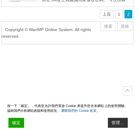
是針對 WordPress 使用 “admin" 作為預設登
入帳戶的漏洞去攻擊，不少用家申請帳戶時只
上頁
1
2
使用簡單密碼，而黑客就利用 Brute Force 方
式不斷嘗試密碼的可能，從而偷取該帳戶資
搜索
登錄
Copyright © WanMP Online System. All rights
料。Matt Mullenweg 表示，黑客透過多達 90,
reserved.
000 個不同 IP ...
按一下「確定」，代表您允許我們置放 Cookie 來提升您在本網站上的使用體驗、
協助我們分析網站效能和使用狀況。
瀏覽我們的 Cookie 政策。
確定
管理…