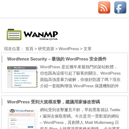
現在位置：
首頁
>
研究資源
>
WordPress
> 文章
Wordfence Security – 最強的 WordPress 安全插件
WordPress 是近幾年來最熱門的架站軟體，
但也因為這樣引起了駭客的關注。WordPress
面臨高強度暴力破解，你做好防護了嗎？現在
介紹一套能夠增強 WordPress 保護機制的外
掛 – Wordfence Security。 Wordfence Secur
ity 是一個安全性的外掛，簡單而且又好用，
WordPress 受到大規模攻擊，建議用家修改密碼
所以，可以在每安裝一個插件或是佈景主題後
網站受到攻擊屢見不鮮，早前黑客就以 Twitte
就掃瞄一下自已的WordPress看看是否安全，
r 漏洞去偷取密碼。今次是另一受歡迎的網站
同時也讓上你網站的人可以安心的來訪。利人
– WordPress，其創辨人 Matt Mullenweg 日
又利己的一個插件，...
前在 Blog 上就建議用家修改密碼。 今次黑客