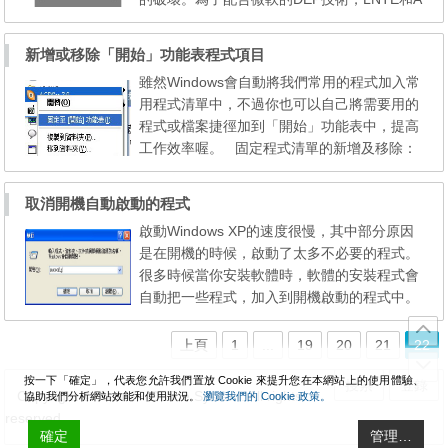
MD都開發了相應的防病毒CPU DEP的防病毒
原理 如果你的系統升級到了SP2，啟用S
新增或移除「開始」功能表程式項目
P2的DEP功能即可防範病毒破壞，這是因為D
雖然Windows會自動將我們常用的程式加入常
EP能夠對各種程式進行監視 ，阻止病毒在受
用程式清單中，不過你也可以自己將需要用的
保護的記憶體位置運行有害代碼。DEP通過處
程式或檔案捷徑加到「開始」功能表中，提高
理器的NX(No eXecute)功能，查找記...
工作效率喔。 固定程式清單的新增及移除：
STEP1：經常會使用到的程式，我們可以手動
加到固定程式清單中，只要在程式、檔案的圖
取消開機自動啟動的程式
示上按右鈕，執行「固定至開始功能表」動作
啟動Windows XP的速度很慢，其中部分原因
即可。 NOTE：不僅是開始功能表，在任何一
是在開機的時候，啟動了太多不必要的程式。
個資料夾視窗中或是桌面上的程式、檔案，皆
很多時候當你安裝軟體時，軟體的安裝程式會
可...
自動把一些程式，加入到開機啟動的程式中。
其實Windows XP作業系統並沒有取消這項功
能，而是沒有像Windows 98/ME作業系統一
上頁
1
...
19
20
21
22
樣為它建立執行捷徑，所以，如果你想要在Wi
按一下「確定」，代表您允許我們置放 Cookie 來提升您在本網站上的使用體驗、
ndows XP作某系統...
搜索
登錄
Copyright © WanMP Online System. All rights
協助我們分析網站效能和使用狀況。
瀏覽我們的 Cookie 政策。
reserved.
確定
管理…