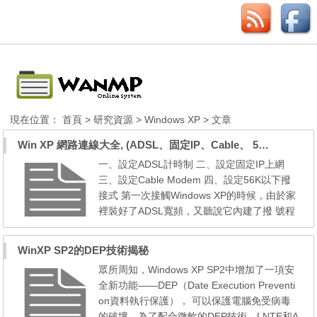
現在位置：
首頁
>
研究資源
>
Windows XP
> 文章
Win XP 網路連線大全, (ADSL、固定IP、Cable、 56KModem)
一、設定ADSL計時制 二、設定固定IP上網
三、設定Cable Modem 四、設定56K以下撥
接式 第一次接觸Windows XP的時候，由於家
裡裝好了ADSL寬頻，又聽說它內建了撥 號程
式，升級前已是躍躍欲試。安裝之下果真不負
所望，輸入帳號資料後不到幾 秒就順利上網
WinXP SP2的DEP技術揭秘
了。但是，前陣子大伙開始回饋Windows XP
眾所周知，Windows XP SP2中增加了一項安
的安裝心得，發現竟 然有不少人沒辦法順利
全新功能——DEP（Date Execution Preventi
上網，有的還因此放棄升級，白白花在移除、
on資料執行保護）， 可以保護電腦免受病毒
重新安裝的 時間更是不在話下...
的破壞。為了配合微軟的DEP技術，LNTE和A