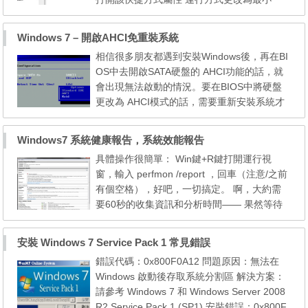
化，還可以更改圖標，文件%SystemRoot%\s
ystem32\shell32.dll 中最後幾排有剪貼板圖
Windows 7 – 開啟AHCI免重裝系統
標。 2. 右鍵菜單添加清空剪貼板 如何在Win
相信很多朋友都遇到安裝Windows後，再在BI
7 下一鍵清空剪貼板[圖] 需 要修改註冊表（ W
OS中去開啟SATA硬盤的 AHCI功能的話，就
in + R > regedit 打開註冊表編輯器），...
會出現無法啟動的情況。要在BIOS中將硬盤
更改為 AHCI模式的話，需要重新安裝系統才
行。那麼有沒有不用重裝系統， 即可以開啟
硬盤 AHCI模式的辦法呢？ 修改註冊表後開啟
Windows7 系統健康報告，系統效能報告
AHCI模式 1.單擊「開始」按鈕，在搜索框中
具體操作很簡單： Win鍵+R鍵打開運行視
鍵入「regedit」（如圖1），按下回車鍵，打
窗，輸入 perfmon /report ，回車（注意/之前
開「註冊表編輯器」窗口。 Windows7雖然在
有個空格），好吧，一切搞定。 啊，大約需
「開始」菜單默認不顯示「運...
要60秒的收集資訊和分析時間—— 果然等待
了1分鐘後，出來了非常詳盡的硬體和軟體方
面的資訊報告，各專案右邊都有箭頭可以點開
安裝 Windows 7 Service Pack 1 常見錯誤
—— 這裡面的資訊比較豐富，軟體配置、硬
錯誤代碼：0x800F0A12 問題原因：無法在
體設定、CPU、網路流量、磁片性能、記憶體
Windows 啟動後存取系統分割區 解決方案：
資訊等等應有盡有。雖然，不能和專業的協力
請參考 Windows 7 和 Windows Server 2008
廠商工具相比，但是，畢竟是...
R2 Service Pack 1 (SP1) 安裝錯誤：0x800F