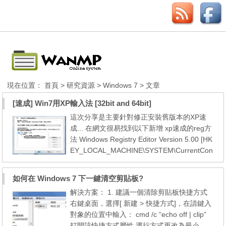
現在位置：
首頁
>
研究資源
>
Windows 7
> 文章
[速成] Win7用XP輸入法 [32bit and 64bit]
這次分享是主要針對修正安裝舊版本的XP速
成... 在網文很易找到以下新增 xp速成的reg方
法 Windows Registry Editor Version 5.00 [HK
EY_LOCAL_MACHINE\SYSTEM\CurrentCon
trolSet\Control\Keyboard Layouts\E0030404]
"Layout File"="kbdus.dll" "Layout Text"="Win
如何在 Windows 7 下一鍵清空剪貼板?
XP 舊版 - 速成" "IME File"="quickxp.ime" "La
解決方案： 1. 建議一個清除剪貼板快捷方式
yout Display Name"="@%SystemRoot%\syst
右鍵桌面，選擇[ 新建 > 快捷方式]，在請鍵入
em32\input.dll,-5111" 其實紅字內的 kbdus.dll
對象的位置中輸入： cmd /c “echo off | clip”
字體...
打開該快捷方式屬性 運行方式更改為最小