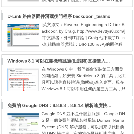
一些獨特的功能，這些獨特的功能讓保存網頁
更加的方便。 mht是什麼格式？ mht是一種網
D-Link 路由器固件潛藏後門程序 backdoor _teslmx
頁存儲格式，常見於ie瀏覽器。保存成mht格
[英文原文：Reverse Engineering a D-Link B
式的網頁有很多優勢，由於所有的圖片、cs
ackdoor, by Craig, http://www.devttys0.com/]
s、js都被封裝在一個文件中，所以保存的網頁
[中文譯者：外刊IT評論 ] Craig 他下載了D-lin
往往是最完整的，其中的元...
k無線路由器(型號：DIR-100 revA)的固件程
序 v1.13。使用工具Binwalk，很快的就從中發
現並提取出一個只讀SquashFS文件系統，沒
Windows 8.1 可以在開機時跳過(動態磚)直接進入桌面
用多大功夫就將這個固件程序的web server(/b
在 Windows 8 中，我們都會安裝第三方開發
in/webs)加載到了IDA中： 基於上面的字符信
的開始鈕，如安裝 StartMenu 8 的工具，此工
息可以看出，這個/bin/webs二進製程序是一
具可以讓你直接跳過(動態磚)進入桌面。現在
個修改版...
Windows 8.1 可以不用任何的第三方工具，只
要輕鬆做個勾選動作，即可設置為直接進入桌
面。 Widnows 8.1 預覽版，其設置如下：
免費的 Google DNS：8.8.8.8，8.8.4.4 解析速度快、安全、可靠
１．在工作列空白處按下滑鼠右鍵，並點選
Google DNS 並不是什麼新服務，Google DN
「內容」。 ２．去到「瀏覽」頁後，勾選
S 是一個免費的網域名稱系統 Domain Name
「當我登入時顯示桌面，而不要顯示開始畫
System (DNS) 解析服務，可以用來取代目前
面」，然後按「確定」。 ...
的 DNS 提供者。它的特色是解析速度快、安