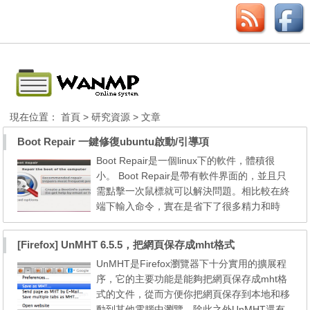
現在位置：
首頁
>
研究資源
> 文章
Boot Repair 一鍵修復ubuntu啟動/引導項
Boot Repair是一個linux下的軟件，體積很
小。 Boot Repair是帶有軟件界面的，並且只
需點擊一次鼠標就可以解決問題。相比較在終
端下輸入命令，實在是省下了很多精力和時
間。 Boot Repair 官網：http://sourceforge.n
et/projects/boot-repair/ Boot Repair的功能和
[Firefox] UnMHT 6.5.5，把網頁保存成mht格式
特點： 1、簡單易用。 2、界面左下角的“adv
UnMHT是Firefox瀏覽器下十分實用的擴展程
anced options”中還有許多針對grub引導菜單
序，它的主要功能是能夠把網頁保存成mht格
的高級設置。 3、這個軟件適用xp、vista、wi
式的文件，從而方便你把網頁保存到本地和移
ndows 7 4、...
動到其他電腦中瀏覽。除此之外UnMHT還有