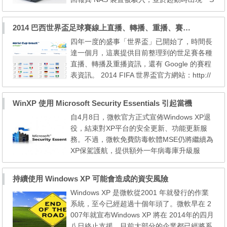
ynoLocker 自動解密服務」，並指「在此 NSA
中的所有重要檔案均已被強大的加密技術進行
2014 巴西世界盃足球賽線上直播、轉播、重播、賽程表資訊，更新 @ Jul 13, 2014
加密」。相信是一宗大規模的綁架案。 據用
四年一度的盛事「世界盃」已開始了，時間長
戶在官方論壇上回報稱，他們被要求繳交 0.6
達一個月，這裏提供目前整理到的世足賽各種
Bitcoins (約為 $2,700 港元) 以換取其「鎖
直播、轉播及重播資訊，還有 Google 的賽程
匙」，若然用戶拒...
表資訊。 2014 FIFA 世界盃官方網站：http://
www.fifa.com/ 世界盃賽程表 Google：https://
www.google.com.hk/#q=FIFA Yahoo!：http
WinXP 使用 Microsoft Security Essentials 引起當機
s://hk.sports.yahoo.com/football/world-cup/
自4月8日，微軟官方正式宣佈Windows XP退
騰訊QQ：http://2014.qq.com/ 線上直播、轉
役，結束對XP平台的安全更新、功能更新服
播、重播資訊 手機APP：FIFA官方 (Android
務。不過，微軟免費防毒軟體MSE仍將繼續為
版，iOS版)...
XP保駕護航，提供額外一年病毒庫升級服
務。但好景不長，不少XP使用者發現電腦莫
名卡頓，甚至卡出翔。 Windows XP 雖然停止
持續使用 Windows XP 可能會造成的資安風險
支援，但其實 MS 仍為裡頭的防 Malware 軟
Windows XP 是微軟從2001 年就發行的作業
件 Micrsoft Security Essentials (MSE) 提供定
系統，至今已經超過十個年頭了。微軟早在 2
義更新，可是於前天的更新檔中有 bug， 導
007年就宣布Windows XP 將在 2014年的四月
致用戶的 Windows XP 當機...
八日終止支援。目前大部分的企業都已經將系