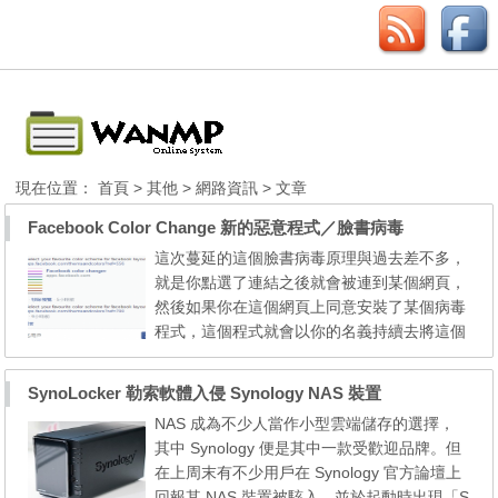
現在位置：
首頁
>
其他
>
網路資訊
> 文章
Facebook Color Change 新的惡意程式／臉書病毒
這次蔓延的這個臉書病毒原理與過去差不多，
就是你點選了連結之後就會被連到某個網頁，
然後如果你在這個網頁上同意安裝了某個病毒
程式，這個程式就會以你的名義持續去將這個
臉書病毒連結散佈出去，造成病毒的擴散，但
驚人的是，授權居然是用 Spotify 的名義，而
SynoLocker 勒索軟體入侵 Synology NAS 裝置
且取得的權限超級多，幾乎只要授權給他，就
NAS 成為不少人當作小型雲端儲存的選擇，
可以完全幫你操作你的 Facebook 了。 這個
其中 Synology 便是其中一款受歡迎品牌。但
病毒作者 Vlada Rappix 有另外申請一個Youtu
在上周末有不少用戶在 Synology 官方論壇上
be頻道，裡頭影...
回報其 NAS 裝置被駭入，並於起動時出現「S