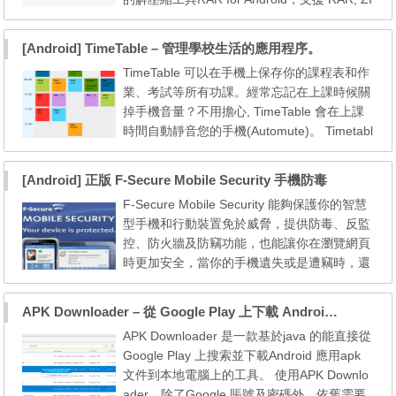
P, TAR, GZ, BZ2, XZ, 7z, ISO, ARJ 格式。還
支援選擇壓縮率、分卷壓縮。遺憾的是內部沒
[Android] TimeTable – 管理學校生活的應用程序。
有分享工具，壓縮後還需要其它工具分享出
TimeTable 可以在手機上保存你的課程表和作
去。 Google Play 下載點： https://play.googl
業、考試等所有功課。經常忘記在上課時候關
e.com/store/apps/details?id=com.rarlab.rar
掉手機音量？不用擔心, TimeTable 會在上課
本站下載...
時間自動靜音您的手機(Automute)。 Timetabl
e是在Google Play上最漂亮，最直觀的管理學
校生活的應用程序。保存您的課程表和作業、
[Android] 正版 F-Secure Mobile Security 手機防毒
考試等所有功課。經常忘記在上課時候關掉手
F-Secure Mobile Security 能夠保護你的智慧
機音量？不用擔心，TimeTable會在上課時間
型手機和行動裝置免於威脅，提供防毒、反監
自動靜音您的手機(Automute)。 具備以下特
控、防火牆及防竊功能，也能讓你在瀏覽網頁
性 - 無廣告，完全...
時更加安全，當你的手機遺失或是遭竊時，還
能夠立即回傳手機的位置，或是遠端清除手機
內的重要資料。以下為大家介紹如何免費獲得
APK Downloader – 從 Google Play 上下載 Android 應用
180 天 F-Secure Mobile Security 正版使用序
APK Downloader 是一款基於java 的能直接從
號。 活動網站：點這裡 下載鏈結：下載 F-Se
Google Play 上搜索並下載Android 應用apk
cure Mobile Security 首先，進入 F-Secure K
文件到本地電腦上的工具。 使用APK Downlo
eys in t...
ader，除了Google 賬號及密碼外，依舊需要