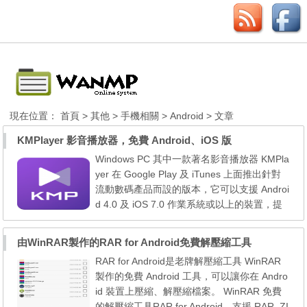
現在位置：
首頁
>
其他
>
手機相關
>
Android
> 文章
KMPlayer 影音播放器，免費 Android、iOS 版
Windows PC 其中一款著名影音播放器 KMPla
yer 在 Google Play 及 iTunes 上面推出針對
流動數碼產品而設的版本，它可以支援 Androi
d 4.0 及 iOS 7.0 作業系統或以上的裝置，提
供 0.5x 至 4x 播放速度、錄製影片、改變屏幕
比例、手勢操作及支援多種不同影片格式及字
由WinRAR製作的RAR for Android免費解壓縮工具
幕檔案等，3GP、AMV、ASF、AVI、AXV、D
RAR for Android是老牌解壓縮工具 WinRAR
IVX、DV、F4V、M2P、MKV、MOV、MP
製作的免費 Android 工具，可以讓你在 Andro
4、MPEG 等格式影片。而且都是免費的！ 名
id 裝置上壓縮、解壓縮檔案。 WinRAR 免費
稱：KMPlayer 下載：下載 i...
的解壓縮工具RAR for Android，支援 RAR, ZI