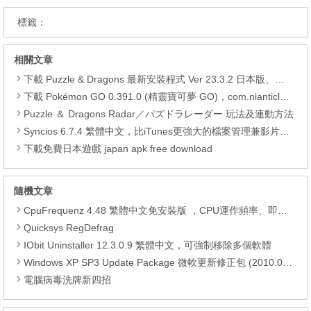
標籤：
相關文章
下載 Puzzle & Dragons 最新安裝程式 Ver 23.3.2 日本版、港台版… (PAD Radar) (.apk) (.xapk)
下載 Pokémon GO 0.391.0 (精靈寶可夢 GO)，com.nianticlabs.pokemongo (.apk) (.xapk)
Puzzle ＆ Dragons Radar／パズドラレーダー 玩法及連動方法
Syncios 6.7.4 繁體中文，比iTunes更強大的檔案管理兼影片轉檔工具
下載免費日本遊戲 japan apk free download
隨機文章
CpuFrequenz 4.48 繁體中文免安裝版 ，CPU運作頻率、即時負載檢測軟體
Quicksys RegDefrag
IObit Uninstaller 12.3.0.9 繁體中文，可強制移除多個軟體
Windows XP SP3 Update Package 微軟更新修正包 (2010.07月份)
電腦病毒洗牌新四招