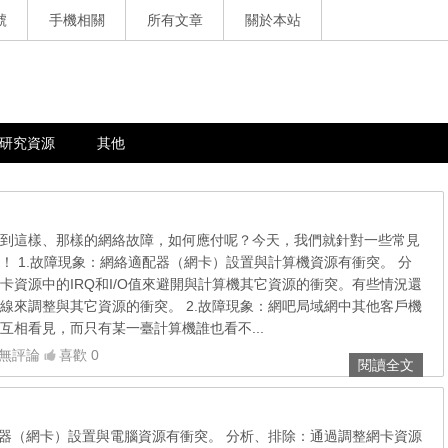
號
手機相關
所有文章
關於本站
研究資源
其他
到這樣、那樣的網絡故障，如何應付呢？今天，我們就針對一些常見
！ 1.故障現象：網絡適配器（網卡）設置與計算機資源有衝突。 分
卡資源中的IRQ和I/O值來避開與計算機其它資源的衝突。有些情況還
線來調整與其它資源的衝突。 2.故障現象：網吧局域網中其他客戶機
互相看見，而只有某一臺計算機誰也看不...
無評論
喜歡 0
閱讀全文
配器（網卡）設置與電腦資源有衝突。 分析、排除：通過調整網卡資源