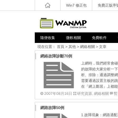
Win7 修正包
免費正版序
隨便收集
微軟相關
免費軟件
現在位置：
首頁
>
其他
>
網絡相關
> 文章
網絡故障診斷70例
上網時，我們經常會碰
的故障給大家分析一下
析、排除：通過調整網
需要通過設置主板的跳
在『網上鄰居』上都能
2007年08月16日
研究資源
,
網絡相關
暫
網路故障50例
1.故障現象：網路適