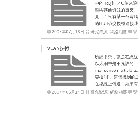
中的IRQ和I／O值
整與其他資源的衝突。
見，而只有某一台電腦
過HUB或交換機連接成
2007年07月18日
研究資源
,
網絡相關
暫
VLAN技術
所謂衝突，就是在總線
以太網中是不允許的，因
rrier sense mult
突檢測”。這個機制的
在總線上傳送，如果有
2007年05月14日
研究資源
,
網絡相關
暫