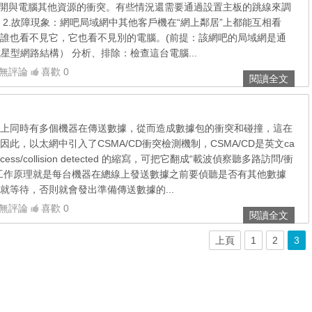
來避開與電腦其他資源的衝突。有些情況還需要通過設置主板的跳線來調
 2.故障現象：網吧局域網中其他客戶機在“網上鄰居”上都能互相看
誰也看不見它，它也看不見別的電腦。(前提：該網吧的局域網是通
星型網路結構） 分析、排除：檢查這台電腦...
無評論
喜歡 0
閱讀全文
上同時有多個機器在傳送數據，從而造成數據包的衝突和碰撞，這在
此，以太網中引入了CSMA/CD衝突檢測機制，CSMA/CD是英文ca
iple access/collision detected 的縮寫，可把它翻成“載波偵察聽多路訪問/衝
工作原理就是每台機器在總線上發送數據之前要偵聽是否有其他數據
就等待，否則就會發出準備傳送數據的...
無評論
喜歡 0
閱讀全文
上頁
1
2
3