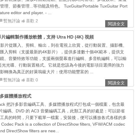
奏管理...等功能及特色。 TuxGuitarPortable TuxGuitar Port
ature editor and player. - ...
暫無評論
喜歡 2
閱讀全文
文版，影片編輯製作播放軟體，支持 Utra HD (4K) 視頻
可以處理影片從匯入、剪輯、輸出，到在電視上欣賞，從行動裝置、攝影機、
匯入剪輯（支援最新的4K影片），提供多達數十個4K範本，提供文
鏡、音樂特效等功能，支援兩個螢幕進行編輯、多音軌編輯，可以輸
D、藍光光碟、行動裝置格式。它就是您該為今後的電影項目選擇的強力
影轉換為真正的好萊塢級大片：使用功能豐富的 ...
暫無評論
喜歡 0
閱讀全文
音編碼、多媒體播放程式
Codec Pack 把許多影音編碼工具、多媒體播放程式打包成一個檔案，包含最
vx 影片編碼、DVD 的 AC3 音樂編碼工具，此類工具的好處是：可以節省
工具的時間，只要下載單一檔案，安裝後，便可以播放各式各樣的多
ec Pack is a collection of DirectShow filters, VFW/ACM codec
nd DirectShow filters are nee...