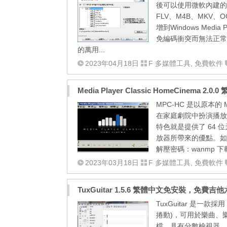
後可以使用微軟內建的播放
FLV、M4B、MKV、
增到Windows Me
免編碼衝突而無法正常播放
的萬用...
2023年04月18日
F 多媒體工具
,
免費軟件
Media Player Classic HomeCinema 
MPC-HC 是以原本
在家庭劇院中扮演播放者
特色就是提供了 64 
放器所帶來的優點。如果
解壓密碼：wanmp 下載→ [M
2023年03月18日
F 多媒體工具
,
免費軟件
TuxGuitar 1.5.6 繁體中文免安裝，免費
TuxGuitar 是一
捲動)，可用於樂曲、樂
檔，具有分數檢視器、