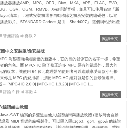
器播放AMR、MPC、OFR、Divx、MKA、APE、FLAC、EVO、
OGG、OGV、OGM、RMVB、Xvid等影音檔，並且可以使用右鍵「新
dia Player清單」，程式安裝前還會自動移除之前所安裝的編碼包，以避
影片。STANDARD Codecs 是由「Shark007」 這個網站所出產
暫無評論
喜歡 2
閱讀全文
2.0.0 繁體中文安裝版/免安裝版
的 MPC 為基礎而繼續開發的新版本，它的目的就像它的名字一樣，希望
的角色。而 MPC-HC 除了修正許多 MPC 原有的錯誤外，最大的
位元的版本，讓使用 64 位元處理器的使用者可以繼續享受這款小巧播
你是 MPC 的愛用者，那麼 MPC-HC 絕對就是你的新最佳選擇。
PC-HC 2.0.0] [MPC-HC 1.9.23] [MPC-HC 1...
評論 9 條
喜歡 4
閱讀全文
吉他六線譜編曲軟體
款採用 Java-SWT 編寫的多聲道吉他六線譜編輯與播放軟體 (播放時會自動
譜及 MIDI 音樂的編輯製作。可以匯入匯出gp3、gp4、gp5吉他線譜
多音軌播放、播放時自動捲動、註記持續時間管理、多種效果、重複