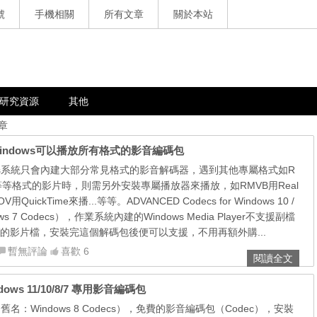
號
手機相關
所有文章
關於本站
研究資源
其他
章
版，讓Windows可以播放所有格式的影音編碼包
ows系統只會內建大部分常見格式的影音解碼器，遇到其他專屬格式如R
…等等格式的影片時，則需另外安裝專屬播放器來播放，如RMVB用Real
QuickTime來播...等等。ADVANCED Codecs for Windows 10 /
ows 7 Codecs），作業系統內建的Windows Media Player不支援副檔
V的影片檔，安裝完這個解碼包後便可以支援，不用再額外購...
暫無評論
喜歡 6
閱讀全文
dows 11/10/8/7 專用影音編碼包
cs（舊名：Windows 8 Codecs），免費的影音編碼包（Codec），安裝