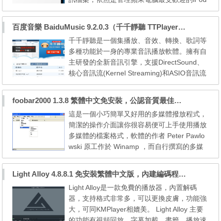
與iOS裝置的檔案的主要工具之一。此外，iTu
nes能連線到iTunes Store（在有網路連線且
百度音樂 BaiduMusic 9.2.0.3（千千靜聽 TTPlayer）繁體中文免安裝，顯示歌詞的MP3播放軟體
蘋果公司在當地有開放該服務的情況下），以
千千靜聽是一個集播放、音效、轉換、歌詞等
便下載購買的數位音樂、音樂影片、電視節
多種功能於一身的專業音訊播放軟體。擁有自
目、iPod遊戲、各種Podcast以及標準長片。
主研發的全新音訊引擎，支援DirectSound、
下載位置：[ 32 位元版 ...
核心音訊流(Kernel Streaming)和ASIO音訊流
輸出、AddIn外掛程式擴展技術，具有資源佔
用低、運行效率高、擴展能力強等優點。於20
foobar2000 1.3.8 繁體中文免安裝，公認音質最佳的MP3播放程式
13年7月的7.1.0版「千千靜聽 TTPlayer」正
這是一個小巧簡單又好用的多媒體撥放程式，
式改名為「百度音樂 BaiduMusic」。 支援M
簡潔的操作介面讓你很容易便可上手使用播放
P3/mp3PRO、AAC/AAC+、M4A/MP4、WM
多媒體的檔案格式，軟體的作者 Peter Pawlo
A、APE、MPC、OGG、WAVE、CD...
wski 原工作於 Winamp ，而自行撰寫的多媒
體撥放程式，其最大的特色便是只耗用相當低
的系統資源便可播放多媒體的檔案格式，據資
Light Alloy 4.8.8.1 免安裝繁體中文版，內建編碼程式的影片播放軟體
料顯示只用到 1.9M 的記憶體即可。用多了其
Light Alloy是一款免費的播放器，內置解碼
他的多媒體撥放程式的網友，可以試試這款小
器，支持格式非常多，可以更換皮膚，功能強
巧簡單又好用的多媒體撥放程式。 主要功
大，可同KMPlayer相媲美。 Light Alloy 主要
能： # 可支援MP3, M...
的功能有視頻回放、字幕加載、書籤、播放速