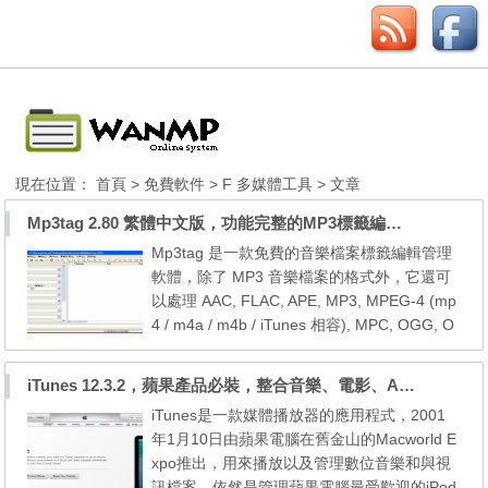
現在位置：
首頁
>
免費軟件
>
F 多媒體工具
> 文章
Mp3tag 2.80 繁體中文版，功能完整的MP3標籤編輯管理軟體
Mp3tag 是一款免費的音樂檔案標籤編輯管理
軟體，除了 MP3 音樂檔案的格式外，它還可
以處理 AAC, FLAC, APE, MP3, MPEG-4 (mp
4 / m4a / m4b / iTunes 相容), MPC, OGG, O
FR, OFS, SPX, TTA, WMA, WV 等數十種音
樂檔案格式。 此外，Mp3tag 還具有下列功
iTunes 12.3.2，蘋果產品必裝，整合音樂、電影、APP及備份回復系統
能： 批次標籤編輯：一次將 ID3v1.1, ID3v2.
iTunes是一款媒體播放器的應用程式，2001
3, ID3v2.4, MP4, WMA, APEv2 標籤和 Vorbis
年1月10日由蘋果電腦在舊金山的Macworld E
Comments 寫入多個檔案。 完整支援 Unicod
xpo推出，用來播放以及管理數位音樂和與視
e。 支援 專輯封面藝...
訊檔案，依然是管理蘋果電腦最受歡迎的iPod