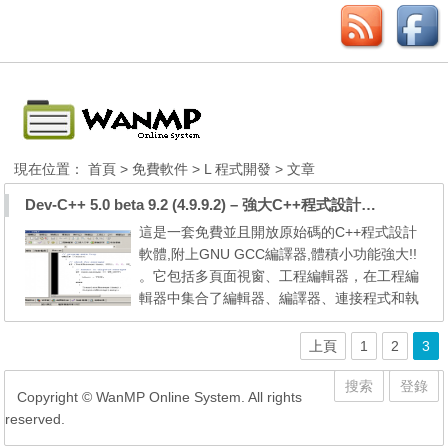
現在位置：
首頁
>
免費軟件
>
L 程式開發
> 文章
Dev-C++ 5.0 beta 9.2 (4.9.9.2) – 強大C++程式設計軟體中文版
這是一套免費並且開放原始碼的C++程式設計
軟體,附上GNU GCC編譯器,體積小功能強大!!
。它包括多頁面視窗、工程編輯器，在工程編
輯器中集合了編輯器、編譯器、連接程式和執
行程式。也提供高亮度語法顯示的，以減少編
輯錯誤。 若要改成繁體中文的操作界面, 請依
上頁
1
2
3
下面的步驟操作 1. 輸入 ALT+T 2. 再輸入 V 3.
用滑點選第二個標籤 4. 這時候會看到一個 La
搜索
登錄
Copyright © WanMP Online System. All rights
nguage 的選項, 選 Chinese(TW) 5. 用滑點選
reserved.
有打勾的圖...