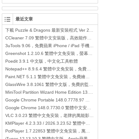
最近文章
下載 Puzzle & Dragons 最新安裝程式 Ver 23.3.2 日本版、港台版… (PAD Radar) (.apk) (.xapk)
CCleaner 7.09 繁體中文安裝版，高效能作業系統清理軟體
3uTools 9.06，免費蘋果 iPhone / iPad 手機平板電腦管理備份還原軟體
Greenshot 1.2.10.6 繁體中文免安裝，螢幕抓圖軟體，1.3.315 安裝版
Poedit 3.9.1 中文版，中文化工具軟體
Notepad++ 8.9.6.4 繁體中文免安裝，免費的代碼編輯器
Paint.NET 5.1.1 繁體中文免安裝，免費繪圖軟體取代微軟小畫家
GlassWire 3.8.1061 繁體中文版，免費的監控電腦連線狀態、網路流量監控/統計工具
MiniTool Partition Wizard Home Edition 13.6，好用的磁碟分割工具
Google Chrome Portable 148.0.7778.97 繁體中文免安裝，Google瀏覽器
Google Chrome 148.0.7730.0 繁體中文安裝版，Google瀏覽器
VLC 3.0.23 繁體中文免安裝，老牌的萬能影片播放軟體免安裝中文版
KMPlayer 4.2.3.33 / 2026.3.23.52 繁體中文免安裝，超強的多媒體播放器
PotPlayer 1.7.22853 繁體中文免安裝，萬能硬解影音播放器
iTunes 12.13.10.3 繁體中文版，Apple蘋果用戶必備軟體