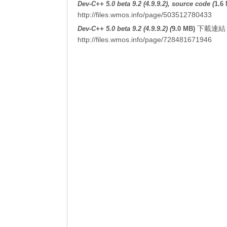
Dev-C++ 5.0 beta 9.2 (4.9.9.2), source code (
1.6
http://files.wmos.info/page/503512780433
下載連結 
Dev-C++ 5.0 beta 9.2 (4.9.9.2) (
9.0 MB)
http://files.wmos.info/page/728481671946