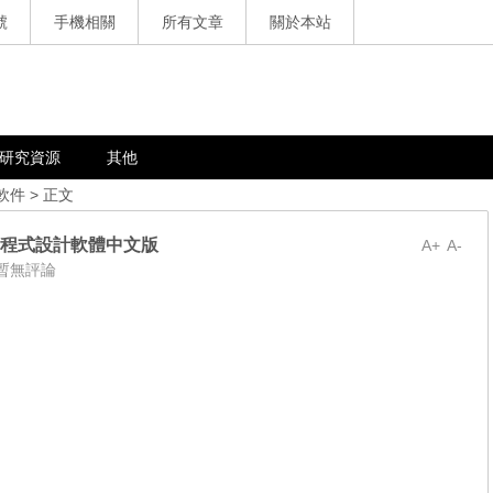
號
手機相關
所有文章
關於本站
研究資源
其他
軟件
> 正文
– 強大C++程式設計軟體中文版
A+
A-
暫無評論