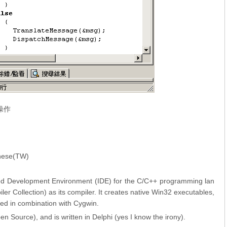
操作
ese(TW)
ated Development Environment (IDE) for the C/C++ programming lan
 Collection) as its compiler. It creates native Win32 executables,
ed in combination with Cygwin.
n Source), and is written in Delphi (yes I know the irony).