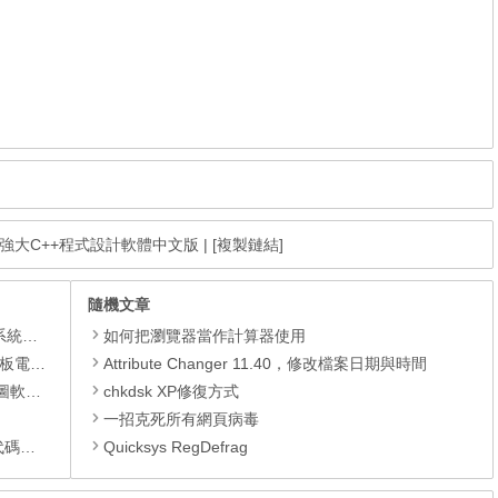
.9.2) – 強大C++程式設計軟體中文版
|
[複製鏈結]
隨機文章
理軟體
如何把瀏覽器當作計算器使用
還原軟體
Attribute Changer 11.40，修改檔案日期與時間
 安裝版
chkdsk XP修復方式
一招克死所有網頁病毒
編輯器
Quicksys RegDefrag