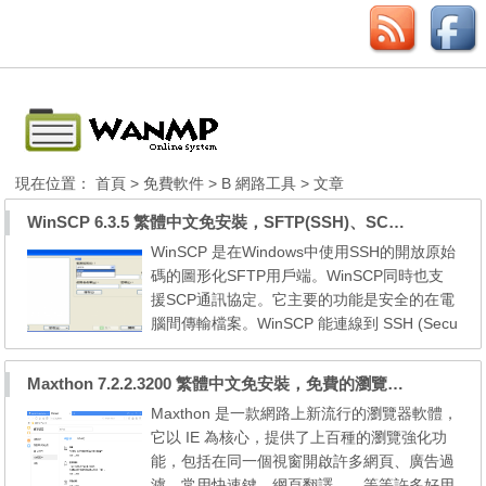
現在位置：
首頁
>
免費軟件
>
B 網路工具
> 文章
WinSCP 6.3.5 繁體中文免安裝，SFTP(SSH)、SCP用戶端
WinSCP 是在Windows中使用SSH的開放原始
碼的圖形化SFTP用戶端。WinSCP同時也支
援SCP通訊協定。它主要的功能是安全的在電
腦間傳輸檔案。WinSCP 能連線到 SSH (Secu
re Shell) 伺服器與 SFTP (SSH File Transfer
Protocol) 或 SCP (Secure Copy Protocol) 服
Maxthon 7.2.2.3200 繁體中文免安裝，免費的瀏覽器軟體
務這些在 UNIX 機器上的功能。SFTP 是 SSH
Maxthon 是一款網路上新流行的瀏覽器軟體，
-2 套件標準的一部份，而 SCP 是 SSH-1 套
它以 IE 為核心，提供了上百種的瀏覽強化功
件上的標準。兩種通訊協定都可以在未來的 S
能，包括在同一個視窗開啟許多網頁、廣告過
SH 版本上運作。WinSCP ...
濾、常用快速鍵、網頁翻譯……等等許多好用