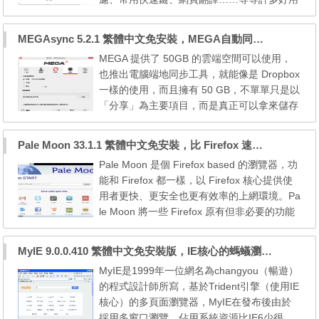
的功能，讓你在瀏覽網際網路時更快更方便。
採用Safari的WebKit核心，以及，微軟的Tride
MEGAsync 5.2.1 繁體中文免安裝，MEGA自動同步、上傳器
nt排版引擎，不但能高速讀取網頁（傲遊 6的
MEGA 提供了 50GB 的雲端空間可以使用，
開發仰賴 Chromium 開放原始碼計劃），更
也推出電腦端地同步工具，就能像是 Dropbox
能兼顧網頁的相容性。 MaxthonPortable, Ma
一樣的使用，而且擁有 50 GB，不單單只是以
xthon Portable, M...
「分享」為主要項目，而是真正可以拿來儲存
檔案的「雲端空間」，使用 MEGA 來儲存或
分享資料其實是很不錯的選擇，除了它本身速
Pale Moon 33.1.1 繁體中文免安裝，比 Firefox 速度快25%瀏覽器
度快、操作簡單，也內建包含繁體中文在內的
Pale Moon 是個 Firefox based 的瀏覽器，功
40 多種語言，免費註冊即可獲得 50 GB 容
能和 Firefox 都一樣，以 Firefox 核心提供使
量，上下載的限制少。 MEGA Sync Client: E
用者更快、更安全也更有效率的上網環境。Pa
asy automated syncin...
le Moon 將一些 Firefox 原有但非必要的功能
給移除掉，以提高瀏覽器的速度和效能，基本
上來說不會影響使用。這套加速版瀏覽器是 1
MyIE 9.0.0.410 繁體中文免安裝版，IE核心的螞蟻瀏覽器
00% 使用 Firefox 的原始碼，從技術層面做了
MyIE是1999年一位網名為changyou（暢遊）
最佳化，讓瀏覽器的整體速度提升 25% 以
的程式設計師所寫，基於Trident引擎（使用IE
上，且可以減少記憶體的使用。 - 針對當今的
核心）的多頁面瀏覽器，MyIE在發布後由於
處理器做高度...
採用多窗口瀏覽，佔用系統資源比IE6少很