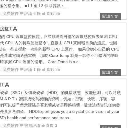
指令集。 ■ L1 至 L3 快取資訊：...
測
,
免費軟件
評論 6 條
喜歡 85
閱讀全文
 溫度監工具
款免費的 CPU 溫度監控軟體，它並非透過外部的溫度感控線去量測 CPU
 CPU 內的特殊監控指令，直接由 CPU 來回報目前的溫度。也因
 只可以在一些支援此一功能的新型 CPU 上運作。 如果你擔心自己的 CPU
造成電腦過熱當機，那麼 Core Temp 就是一款你不可錯過的即時
CPU 溫度的情形。 Core Temp is a c...
測
,
免費軟件
評論 1 條
喜歡 35
閱讀全文
檢測工具
援固態硬碟（SSD）及傳統硬碟（HDD）的健康狀態、效能檢測，可以將硬
M.A.R.T.）翻譯成較為易懂的資料，例如：型號、快取、序號、容
們可以提早留意硬碟是否老壞或者是即將損壞，雖然這些資訊僅供參
 HDDExpert gives you a crystal-clear vision of your
D) health and performance and trans...
測
,
免費軟件
暫無評論
喜歡 3