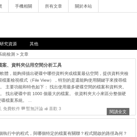
號
手機相關
所有文章
關於本站
研究資源
其他
 系統檢測
> 文章
目錄、檔案、資料夾佔用空間分析工具
的分析軟體，能夠掃描出硬碟中哪些資料夾或檔案最佔空間，提供資料夾檢
w）跟檔案檢視模式（File View），特別的是還能夠使用關鍵字來搜尋檔
。 主要功能和特色如下： 找出使用最多硬碟空間的檔案和資料夾。
 找出硬碟中前 1000 個最大的檔案。 依資料夾大小來區分整個硬
檔案系統。 ...
測
,
免費軟件
暫無評論
喜歡 3
閱讀全文
orer，哪個執行中的程式，與哪個特定的檔案有關聯？程式開啟的路徑為何？