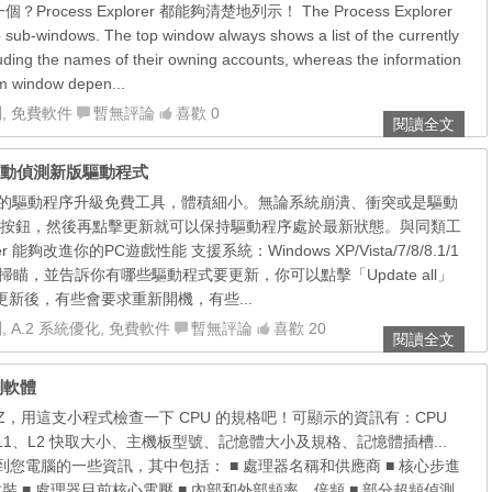
Process Explorer 都能夠清楚地列示！ The Process Explorer
o sub-windows. The top window always shows a list of the currently
luding the names of their owning accounts, whereas the information
om window depen...
測
,
免費軟件
暫無評論
喜歡 0
閱讀全文
中文版，自動偵測新版驅動程式
er 是全新的驅動程序升級免費工具，體積細小。無論系統崩潰、衝突或是驅動
按鈕，然後再點擊更新就可以保持驅動程序處於最新狀態。與同類工
ter 能夠改進你的PC遊戲性能 支援系統：Windows XP/Vista/7/8/8.1/1
掃瞄，並告訴你有哪些驅動程式要更新，你可以點擊「Update all」
 更新後，有些會要求重新開機，有些...
測
,
A.2 系統優化
,
免費軟件
暫無評論
喜歡 20
閱讀全文
測軟體
PU-Z，用這支小程式檢查一下 CPU 的規格吧！可顯示的資訊有：CPU
 L1、L2 快取大小、主機板型號、記憶體大小及規格、記憶體插槽...
能得到您電腦的一些資訊，其中包括： ■ 處理器名稱和供應商 ■ 核心步進
封裝 ■ 處理器目前核心電壓 ■ 內部和外部頻率、倍頻 ■ 部分超頻偵測