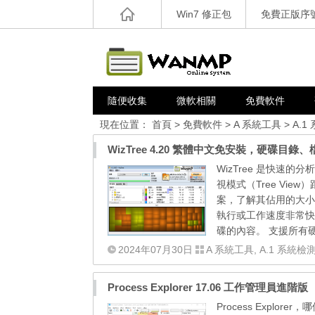
Win7 修正包
免費正版序
隨便收集
微軟相關
免費軟件
現在位置：
首頁
>
免費軟件
>
A 系統工具
>
A.1
WizTree 4.20 繁體中文免安裝，硬碟
WizTree 是快速
視模式（Tree Vie
案，了解其佔用的大小
執行或工作速度非常快。
碟的內容。 支援所有硬碟
2024年07月30日
A 系統工具
,
A.1 系統檢
Process Explorer 17.06 工作管理員進階版
Process Expl