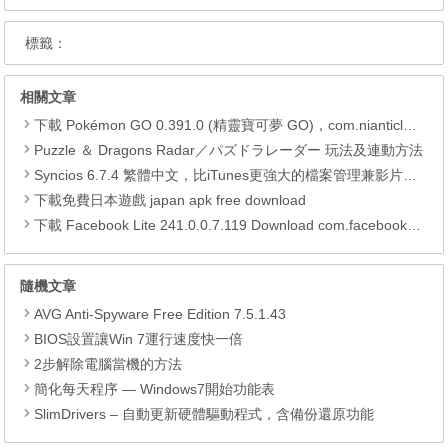
標籤：
相關文章
下載 Pokémon GO 0.391.0 (精靈寶可夢 GO)，com.nianticlabs.pokemongo (.apk) (.xapk)
Puzzle ＆ Dragons Radar／パズドラレーダー 玩法及連動方法
Syncios 6.7.4 繁體中文，比iTunes更強大的檔案管理兼影片轉檔工具
下載免費日本遊戲 japan apk free download
下載 Facebook Lite 241.0.0.7.119 Download com.facebook.lite APK
隨機文章
AVG Anti-Spyware Free Edition 7.5.1.43
BIOS設置讓Win 7運行速度快一倍
2步解除電腦當機的方法
簡化每天程序 — Windows7開始功能表
SlimDrivers – 自動更新硬體驅動程式，含備份還原功能