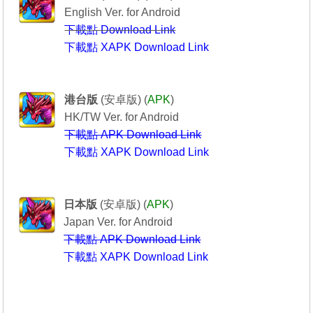
English Ver. for Android
下載點 Download Link
下載點 XAPK Download Link
Puzzle & Dragons
----------------龍族拼圖----------------
港台版
(安卓版) (
APK
)
HK/TW Ver. for Android
下載點 APK Download Link
下載點 XAPK Download Link
Puzzle & Dragons
-------------パズル＆ドラゴンズ-----------
日本版
(安卓版) (
APK
)
Japan Ver. for Android
下載點 APK Download Link
下載點 XAPK Download Link
---------------------------------------