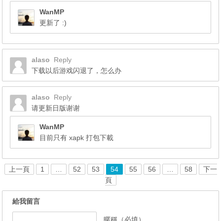
WanMP
更新了 :)
alaso
Reply
下载以后游戏闪退了，怎么办
alaso
Reply
请更新日版谢谢
WanMP
目前只有 xapk 打包下載
上一頁
1
…
52
53
54
55
56
…
58
下一
頁
給我留言
暱稱（必填）