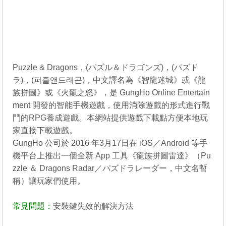
Puzzle & Dragons，(パズル＆ドラゴンズ)，(パズド
ラ)，(퍼즐앤드래곤)，中文譯名為《智龍迷城》或《龍
族拼圖》或《火龍之怒》，是 GungHo Online Entertain
ment 開發的智能手機遊戲，使用消除遊戲的形式進行戰
鬥的RPG養成遊戲。本網站提供遊戲下載點方便本地玩
家直接下載遊戲。
GungHo 公司於 2016 年3月17日在 iOS／Android 等手
機平台上推出一個全新 App 工具《龍族拼圖雷達》（Pu
zzle ＆ Dragons Radar／パズドラレーダー，中文名暫
稱）讓玩家們使用。
常見問題：
安裝鍵失效的解決方法
----------------------------------------