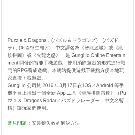
Puzzle & Dragons，(パズル＆ドラゴンズ)，(パズド
ラ)，(퍼즐앤드래곤)，中文譯名為《智龍迷城》或《龍
族拼圖》或《火龍之怒》，是 GungHo Online Entertain
ment 開發的智能手機遊戲，使用消除遊戲的形式進行戰
鬥的RPG養成遊戲。本網站提供遊戲下載點方便本地玩
家直接下載遊戲。
GungHo 公司於 2016 年3月17日在 iOS／Android 等手
機平台上推出一個全新 App 工具《龍族拼圖雷達》（Pu
zzle ＆ Dragons Radar／パズドラレーダー，中文名暫
稱）讓玩家們使用。
常見問題：
安裝鍵失效的解決方法
----------------------------------------