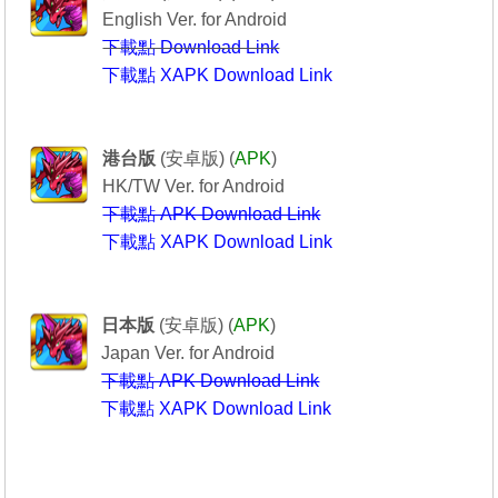
English Ver. for Android
下載點 Download Link
下載點 XAPK Download Link
Puzzle & Dragons
----------------龍族拼圖----------------
港台版
(安卓版) (
APK
)
HK/TW Ver. for Android
下載點 APK Download Link
下載點 XAPK Download Link
Puzzle & Dragons
-------------パズル＆ドラゴンズ-----------
日本版
(安卓版) (
APK
)
Japan Ver. for Android
下載點 APK Download Link
下載點 XAPK Download Link
---------------------------------------