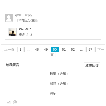
qwe
Reply
日本版还没更新
WanMP
更新了 :)
上一頁
1
…
48
49
50
51
52
…
57
下一
頁
給我留言
取消回復
暱稱（必填）
郵箱（必填）
網址