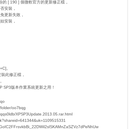
 月份的 [ 190 ] 個微軟官方的更新修正檔，
是否安裝，
以免更新失敗，
開始安裝，
+C]。
方可安裝此修正檔，
。
P SP3
版本作業系統更新之用！
eqo
folder/oo7bqg
s/fqqs0ldb/XPSP3Update.2013.05.rar.html
link?shareid=641344&uk=1109515331
ia!GoIC2FFrsvkbBi_22DWil2slSKAMnZaSZVz7dPeNhUw