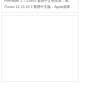
PotPlayer 1.7.22853 繁體中文免安裝，萬能硬解影音播放器
iTunes 12.13.10.3 繁體中文版，Apple蘋果用戶必備軟體