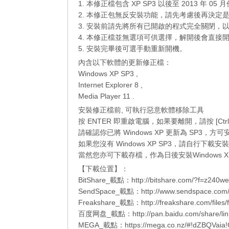
1. 本修正檔包含 XP SP3 以後至 2013 年 05
2. 本修正包無反安裝功能，請先考慮後再決定
3. 安裝前請先將所有已開啟的程式完全關閉，
4. 本修正檔並無選項可供選擇，解開後會直接
5. 安裝完畢後可選手動重新開機。
內含以下軟體的更新修正檔：
Windows XP SP3 ,
Internet Explorer 8
,
Media Player 11
.
安裝修正檔前, 可執行惡意軟體移除工具
按 ENTER 即重啟電腦，如果要離開，請按 [Ctrl
請確認你已將 Windows XP 更新為 SP3，
如果您沒有
Windows XP SP3
，請自行下載安裝
當然您亦可下載存檔，作為日後安裝
Windows X
【下載位置】：
BitShare
_
載點：
http://bitshare.com/?f=z240w
SendSpace
_
載點：
http://www.sendspace.com/
Freakshare
_
載點：
http://freakshare.com/file
百度网盘
_
載點：
http://pan.baidu.com/share/
MEGA
_
載點：
https://mega.co.nz/#!dZBQVa