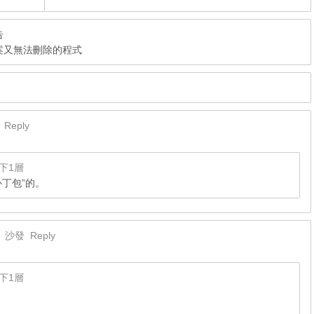
告
佔用檔案又無法刪除的程式
凳
Reply
下1層
补丁包”的。
3
沙發
Reply
下1層