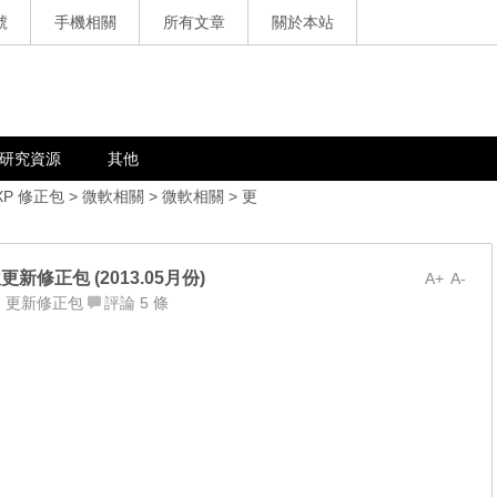
號
手機相關
所有文章
關於本站
研究資源
其他
XP 修正包
>
微軟相關
>
微軟相關
>
更
微軟更新修正包 (2013.05月份)
A+
A-
,
更新修正包
評論 5 條