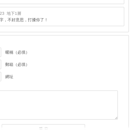
:23
地下1層
字，不好意思，打擾你了！
暱稱（必填）
郵箱（必填）
網址