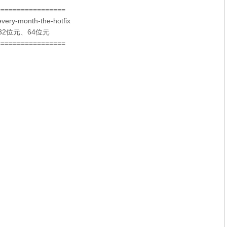
=================
every-month-the-hotfix
32位元
、
64位元
=================